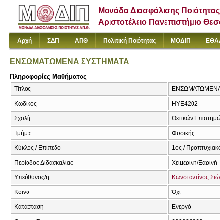
Μονάδα Διασφάλισης Ποιότητας
Αριστοτέλειο Πανεπιστήμιο Θε
Αρχή
ΣΔΠ
ΑΠΘ
Πολιτική Ποιότητας
ΜΟΔΙΠ
ΕΘΑ
ΕΝΣΩΜΑΤΩΜΕΝΑ ΣΥΣΤΗΜΑΤΑ
Πληροφορίες Μαθήματος
Τίτλος
ΕΝΣΩΜΑΤΩΜΕΝΑ 
Κωδικός
ΗΥΕ4202
Σχολή
Θετικών Επιστημ
Τμήμα
Φυσικής
Κύκλος / Επίπεδο
1ος / Προπτυχιακ
Περίοδος Διδασκαλίας
Χειμερινή/Εαρινή
Υπεύθυνος/η
Κωνσταντίνος Σιώ
Κοινό
Όχι
Κατάσταση
Ενεργό