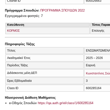
Course ID
600026663
Πρόγραμμα Σπουδών:
ΠΡΟΓΡΑΜΜΑ ΣΠΟΥΔΩΝ 2022
Εγγεγραμμένοι φοιτητές: 7
Κατεύθυνση
Τύπος Παρα
ΚΟΡΜΟΣ
Επιλογής
Πληροφορίες Τάξης
Τίτλος
ΕΝΣΩΜΑΤΩΜΕΝΑ
Ακαδημαϊκό Έτος
2025 – 2026
Περίοδος Τάξης
Εαρινή
Διδάσκοντες μέλη ΔΕΠ
Κωνσταντίνος Σιώ
Ώρες Εβδομαδιαία
3
Class ID
600285164
Ηλεκτρονική Διάθεση Μαθήματος
e-Οδηγός Σπουδών
https://qa.auth.gr/el/class/1/600285164