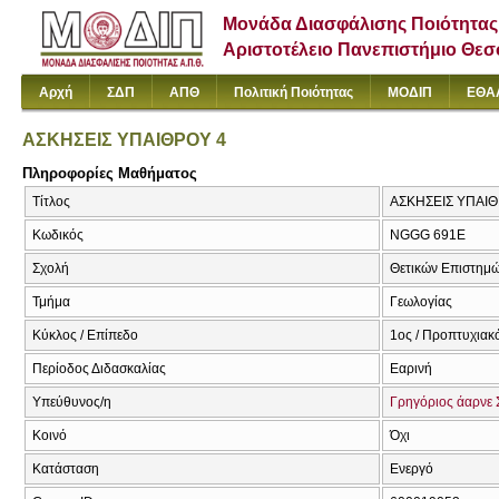
Μονάδα Διασφάλισης Ποιότητας
Αριστοτέλειο Πανεπιστήμιο Θε
Αρχή
ΣΔΠ
ΑΠΘ
Πολιτική Ποιότητας
ΜΟΔΙΠ
ΕΘΑ
ΑΣΚΗΣΕΙΣ ΥΠΑΙΘΡΟΥ 4
Πληροφορίες Μαθήματος
Τίτλος
ΑΣΚΗΣΕΙΣ ΥΠΑΙΘΡ
Κωδικός
NGGG 691Ε
Σχολή
Θετικών Επιστημ
Τμήμα
Γεωλογίας
Κύκλος / Επίπεδο
1ος / Προπτυχιακ
Περίοδος Διδασκαλίας
Εαρινή
Υπεύθυνος/η
Γρηγόριος άαρνε 
Κοινό
Όχι
Κατάσταση
Ενεργό