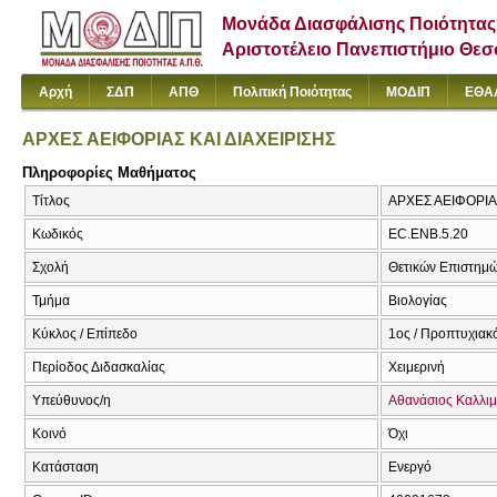
Μονάδα Διασφάλισης Ποιότητας
Αριστοτέλειο Πανεπιστήμιο Θε
Αρχή
ΣΔΠ
ΑΠΘ
Πολιτική Ποιότητας
ΜΟΔΙΠ
ΕΘΑ
ΑΡΧΕΣ ΑΕΙΦΟΡΙΑΣ ΚΑΙ ΔΙΑΧΕΙΡΙΣΗΣ
Πληροφορίες Μαθήματος
Τίτλος
ΑΡΧΕΣ ΑΕΙΦΟΡΙΑΣ
Κωδικός
EC.ENB.5.20
Σχολή
Θετικών Επιστημ
Τμήμα
Βιολογίας
Κύκλος / Επίπεδο
1ος / Προπτυχιακ
Περίοδος Διδασκαλίας
Χειμερινή
Υπεύθυνος/η
Αθανάσιος Καλλι
Κοινό
Όχι
Κατάσταση
Ενεργό