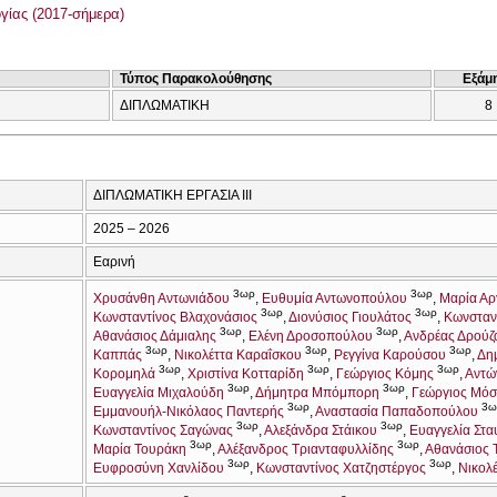
γίας (2017-σήμερα)
Τύπος Παρακολούθησης
Εξάμ
ΔΙΠΛΩΜΑΤΙΚΗ
8
ΔΙΠΛΩΜΑΤΙΚΗ ΕΡΓΑΣΙΑ ΙΙΙ
2025 – 2026
Εαρινή
3ωρ
3ωρ
Χρυσάνθη Αντωνιάδου
Ευθυμία Αντωνοπούλου
Μαρία Α
3ωρ
3ωρ
Κωνσταντίνος Βλαχονάσιος
Διονύσιος Γιουλάτος
Κωνσταντ
3ωρ
3ωρ
Αθανάσιος Δάμιαλης
Ελένη Δροσοπούλου
Ανδρέας Δρούζ
3ωρ
3ωρ
3ωρ
Καππάς
Νικολέττα Καραΐσκου
Ρεγγίνα Καρούσου
Δη
3ωρ
3ωρ
3ωρ
Κορομηλά
Χριστίνα Κοτταρίδη
Γεώργιος Κόμης
Αντώ
3ωρ
3ωρ
Ευαγγελία Μιχαλούδη
Δήμητρα Μπόμπορη
Γεώργιος Μόσ
3ωρ
3ω
Εμμανουήλ-Νικόλαος Παντερής
Αναστασία Παπαδοπούλου
3ωρ
3ωρ
Κωνσταντίνος Σαγώνας
Αλεξάνδρα Στάικου
Ευαγγελία Στα
3ωρ
3ωρ
Μαρία Τουράκη
Αλέξανδρος Τριανταφυλλίδης
Αθανάσιος 
3ωρ
3ωρ
Ευφροσύνη Χανλίδου
Κωνσταντίνος Χατζηστέργος
Νικολ