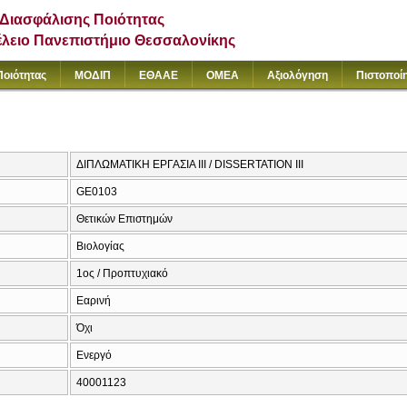
Διασφάλισης Ποιότητας
έλειο Πανεπιστήμιο Θεσσαλονίκης
Ποιότητας
ΜΟΔΙΠ
ΕΘΑΑΕ
ΟΜΕΑ
Αξιολόγηση
Πιστοποί
ΔΙΠΛΩΜΑΤΙΚΗ ΕΡΓΑΣΙΑ ΙΙΙ / DISSERTATION III
GE0103
Θετικών Επιστημών
Βιολογίας
1ος / Προπτυχιακό
Εαρινή
Όχι
Ενεργό
40001123