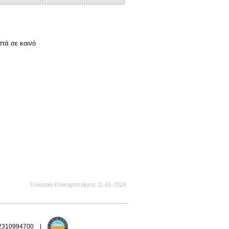
στά σε κοινό
Τελευταία Επικαιροποίηση
11-01-2024
 2310994700 |