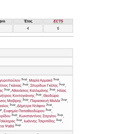
ηνο
Έτος
ECTS
4
6
3ωρ
3ωρ
ργυροπούλου
Μαρία Αρμακά
3ωρ
3ωρ
ίνος Γκάνιας
Σπυρίδων Γκέλης
3ωρ
3ωρ
ας
Αθανάσιος Καλλιμάνης
Ηλίας
3ωρ
μήτριος Κοντογιάννης
Θεοδώρα
3ωρ
3ωρ
νιος Μαζάρης
Παρασκευή Μαλέα
3ωρ
3ωρ
ιαλος
Δήμητρα Ντάφου
ρ
3ωρ
Ευφημία Παπαθεοδώρου
3ωρ
3ωρ
υρίδου
Κωνσταντίνος Στεργίου
3ωρ
3ωρ
Τσίκληρας
Ιωάννης Τσιριπίδης
3ωρ
έτα Ψαθά