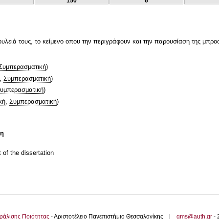
150
6
δουλειά τους, το κείμενο οπου την περιγράφουν και την παρουσίαση της μπρο
Συμπερασματική
)
,
Συμπερασματική
)
υμπερασματική
)
κή
,
Συμπερασματική
)
τη
t of the dissertation
φάλισης Ποιότητας
- Αριστοτέλειο Πανεπιστήμιο Θεσσαλονίκης |
qms@auth.gr
-