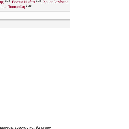
3ωρ
3ωρ
νης
Βενετία Νικήτα
Χρυσοβαλάντης
3ωρ
αρία Τσιαφούλη
τημονικής έρευνας και θα έχουν