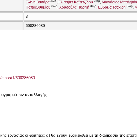
3ωρ
3ωρ
Ελένη Βασάρα
Ελισάβετ Καϊτετζίδου
Αθανάσιος Μπαξεβά
3ωρ
3ωρ
3ωρ
Παπαευθυμίου
Χρυσούλα Πυρινή
Ευδοξία Τσακίρη
Μ
3
600286080
el/class/1/600286080
 προγραμμάτων ανταλλαγής.
ής εργασίας οι φοιτητές: α) θα έχουν εξοικειωθεί με τη διαδικασία της επισ