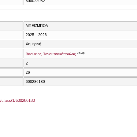
600023052
ΜΠΕΙΖΜΠΟΛ
2025 – 2026
Χειμερινή
26ωρ
Βασίλειος Πανουτσακόπουλος
2
26
600286180
el/class/1/600286180