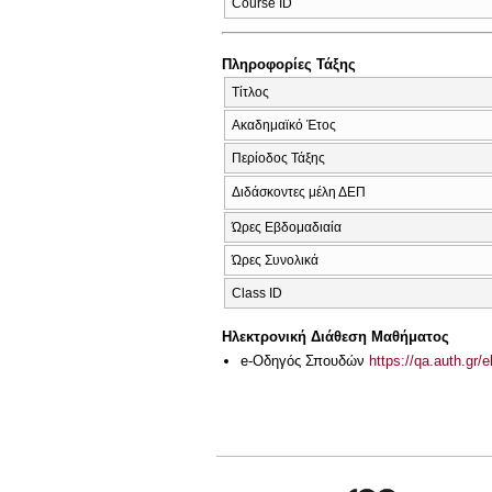
Course ID
Πληροφορίες Τάξης
Τίτλος
Ακαδημαϊκό Έτος
Περίοδος Τάξης
Διδάσκοντες μέλη ΔΕΠ
Ώρες Εβδομαδιαία
Ώρες Συνολικά
Class ID
Ηλεκτρονική Διάθεση Μαθήματος
e-Οδηγός Σπουδών
https://qa.auth.gr/