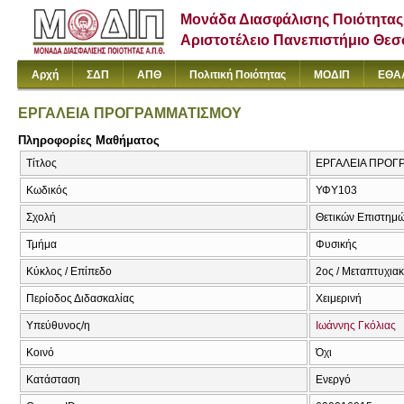
Μονάδα Διασφάλισης Ποιότητας
Αριστοτέλειο Πανεπιστήμιο Θε
Αρχή
ΣΔΠ
ΑΠΘ
Πολιτική Ποιότητας
ΜΟΔΙΠ
ΕΘΑ
ΕΡΓΑΛΕΙΑ ΠΡΟΓΡΑΜΜΑΤΙΣΜΟΥ
Πληροφορίες Μαθήματος
Τίτλος
ΕΡΓΑΛΕΙΑ ΠΡΟΓ
Κωδικός
ΥΦΥ103
Σχολή
Θετικών Επιστημ
Τμήμα
Φυσικής
Κύκλος / Επίπεδο
2ος / Μεταπτυχια
Περίοδος Διδασκαλίας
Χειμερινή
Υπεύθυνος/η
Ιωάννης Γκόλιας
Κοινό
Όχι
Κατάσταση
Ενεργό