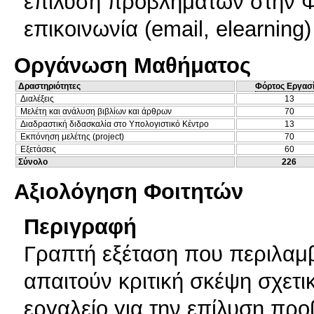
επίλυση προβλημάτων στην Φ
επικοινωνία (email, elearning
Οργάνωση Μαθήματος
Δραστηριότητες
Φόρτος Εργασ
Διαλέξεις
13
Μελέτη και ανάλυση βιβλίων και άρθρων
70
Διαδραστική διδασκαλία στο Υπολογιστικό Κέντρο
13
Εκπόνηση μελέτης (project)
70
Εξετάσεις
60
Σύνολο
226
Αξιολόγηση Φοιτητών
Περιγραφή
Γραπτή εξέταση που περιλαμ
απαιτούν κριτική σκέψη σχετ
εργαλείο για την επίλυση προ