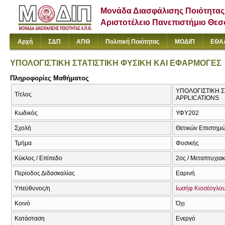
Μονάδα Διασφάλισης Ποιότητας
Αριστοτέλειο Πανεπιστήμιο Θε
Αρχή
ΣΔΠ
ΑΠΘ
Πολιτική Ποιότητας
ΜΟΔΙΠ
ΕΘΑ
ΥΠΟΛΟΓΙΣΤΙΚΗ ΣΤΑΤΙΣΤΙΚΗ ΦΥΣΙΚΗ ΚΑΙ ΕΦΑΡΜΟΓΕΣ
Πληροφορίες Μαθήματος
ΥΠΟΛΟΓΙΣΤΙΚΗ Σ
Τίτλος
APPLICATIONS
Κωδικός
ΥΦΥ202
Σχολή
Θετικών Επιστημ
Τμήμα
Φυσικής
Κύκλος / Επίπεδο
2ος / Μεταπτυχια
Περίοδος Διδασκαλίας
Εαρινή
Υπεύθυνος/η
Ιωσήφ Κιοσέογλο
Κοινό
Όχι
Κατάσταση
Ενεργό