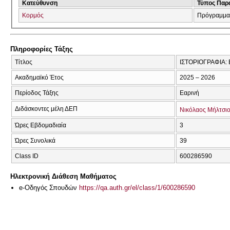
Κατεύθυνση
Τύπος Παρ
Κορμός
Πρόγραμμα
Πληροφορίες Τάξης
Τίτλος
ΙΣΤΟΡΙΟΓΡΑΦΙΑ:
Ακαδημαϊκό Έτος
2025 – 2026
Περίοδος Τάξης
Εαρινή
Διδάσκοντες μέλη ΔΕΠ
Νικόλαος Μήλτσι
Ώρες Εβδομαδιαία
3
Ώρες Συνολικά
39
Class ID
600286590
Ηλεκτρονική Διάθεση Μαθήματος
e-Οδηγός Σπουδών
https://qa.auth.gr/el/class/1/600286590