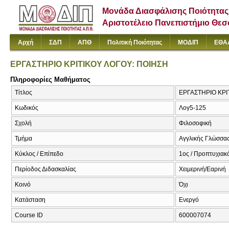
Μονάδα Διασφάλισης Ποιότητας
Αριστοτέλειο Πανεπιστήμιο Θε
Αρχή
ΣΔΠ
ΑΠΘ
Πολιτική Ποιότητας
ΜΟΔΙΠ
ΕΘΑ
ΕΡΓΑΣΤΗΡΙΟ ΚΡΙΤΙΚΟΥ ΛΟΓΟΥ: ΠΟΙΗΣΗ
Πληροφορίες Μαθήματος
Τίτλος
ΕΡΓΑΣΤΗΡΙΟ ΚΡΙ
Κωδικός
Λογ5-125
Σχολή
Φιλοσοφική
Τμήμα
Αγγλικής Γλώσσας
Κύκλος / Επίπεδο
1ος / Προπτυχιακ
Περίοδος Διδασκαλίας
Χειμερινή/Εαρινή
Κοινό
Όχι
Κατάσταση
Ενεργό
Course ID
600007074