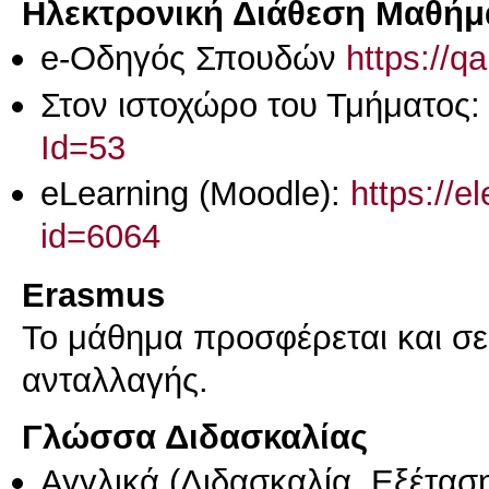
Ηλεκτρονική Διάθεση Μαθήμ
e-Οδηγός Σπουδών
https://q
Στον ιστοχώρο του Τμήματος
Id=53
eLearning (Moodle):
https://e
id=6064
Erasmus
Το μάθημα προσφέρεται και σ
ανταλλαγής.
Γλώσσα Διδασκαλίας
Αγγλικά
(Διδασκαλία, Εξέτασ