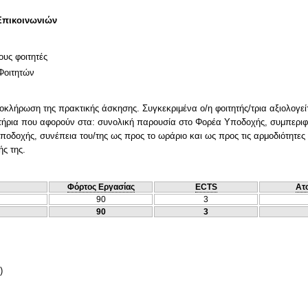
Επικοινωνιών
ους φοιτητές
Φοιτητών
λοκλήρωση της πρακτικής άσκησης. Συγκεκριμένα ο/η φοιτητής/τρια αξιολογ
ιτήρια που αφορούν στα: συνολική παρουσία στο Φορέα Υποδοχής, συμπεριφο
οδοχής, συνέπεια του/της ως προς το ωράριο και ως προς τις αρμοδιότητες 
ς της.
Φόρτος Εργασίας
ECTS
Ατ
90
3
90
3
)