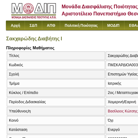
Μονάδα Διασφάλισης Ποιότητας
Αριστοτέλειο Πανεπιστήμιο Θε
Αρχή
ΣΔΠ
ΑΠΘ
Πολιτική Ποιότητας
ΜΟΔΙΠ
ΕΘΑ
Σακχαρώδης Διαβήτης Ι
Πληροφορίες Μαθήματος
Τίτλος
Σακχαρώδης Διαβήτ
Κωδικός
ΠΜΣΚΑΡΔΙΟΑ003
Σχολή
Επιστημών Υγείας
Τμήμα
Ιατρικής
Κύκλος / Επίπεδο
2ος / Μεταπτυχια
Περίοδος Διδασκαλίας
Χειμερινή/Εαρινή
Υπεύθυνος/η
Βασίλειος Κώτσης
Κοινό
Όχι
Κατάσταση
Ενεργό