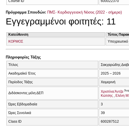
Course ID
600022370
Πρόγραμμα Σπουδών:
ΠΜΣ- Καρδιαγγειακή Νόσος (2022 - σήμερα)
Εγγεγραμμένοι φοιτητές: 11
Κατεύθυνση
Τύπος Παρα
ΚΟΡΜΟΣ
Υποχρεωτικό
Πληροφορίες Τάξης
Τίτλος
Σακχαρώδης Διαβή
Ακαδημαϊκό Έτος
2025 – 2026
Περίοδος Τάξης
Χειμερινή
3ω
Χριστίνα Άντζα
Διδάσκοντες μέλη ΔΕΠ
Κώτσης
Ελένη Μ
Ώρες Εβδομαδιαία
3
Ώρες Συνολικά
39
Class ID
600287512