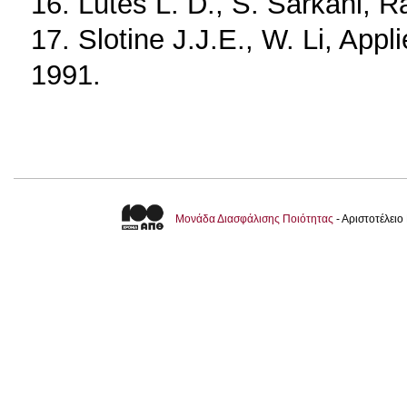
16. Lutes L. D., S. Sarkani, R
17. Slotine J.J.E., W. Li, Appl
1991.
Μονάδα Διασφάλισης Ποιότητας
- Αριστοτέλει