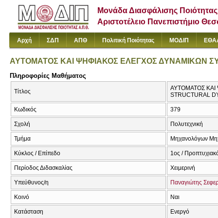
Μονάδα Διασφάλισης Ποιότητας
Αριστοτέλειο Πανεπιστήμιο Θε
Αρχή
ΣΔΠ
ΑΠΘ
Πολιτική Ποιότητας
ΜΟΔΙΠ
ΕΘΑ
ΑΥΤΟΜΑΤΟΣ ΚΑΙ ΨΗΦΙΑΚΟΣ ΕΛΕΓΧΟΣ ΔΥΝΑΜΙΚΩΝ 
Πληροφορίες Μαθήματος
ΑΥΤΟΜΑΤΟΣ ΚΑΙ
Τίτλος
STRUCTURAL D
Κωδικός
379
Σχολή
Πολυτεχνική
Τμήμα
Μηχανολόγων Μη
Κύκλος / Επίπεδο
1ος / Προπτυχιακ
Περίοδος Διδασκαλίας
Χειμερινή
Υπεύθυνος/η
Παναγιώτης Σεφε
Κοινό
Ναι
Κατάσταση
Ενεργό