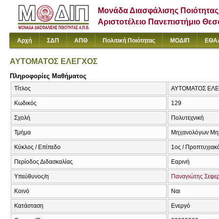
Μονάδα Διασφάλισης Ποιότητας
Αριστοτέλειο Πανεπιστήμιο Θε
Αρχή
ΣΔΠ
ΑΠΘ
Πολιτική Ποιότητας
ΜΟΔΙΠ
ΕΘΑ
ΑΥΤΟΜΑΤΟΣ ΕΛΕΓΧΟΣ
Πληροφορίες Μαθήματος
Τίτλος
ΑΥΤΟΜΑΤΟΣ ΕΛΕ
Κωδικός
129
Σχολή
Πολυτεχνική
Τμήμα
Μηχανολόγων Μη
Κύκλος / Επίπεδο
1ος / Προπτυχιακ
Περίοδος Διδασκαλίας
Εαρινή
Υπεύθυνος/η
Παναγιώτης Σεφε
Κοινό
Ναι
Κατάσταση
Ενεργό