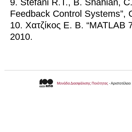
9. Stefani R.T., B. Shahian, C
Feedback Control Systems”, O
10. Χατζίκος Ε. Β. “MATLAB 7
2010.
Μονάδα Διασφάλισης Ποιότητας
- Αριστοτέλει