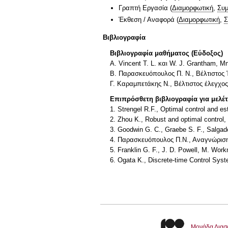
Γραπτή Εργασία
(
Διαμορφωτική
,
Συμ
Έκθεση / Αναφορά
(
Διαμορφωτική
,
Σ
Βιβλιογραφία
Βιβλιογραφία μαθήματος (Εύδοξος)
Α. Vincent T. L. και W. J. Grantham, 
Β. Παρασκευόπουλος Π. Ν., Βέλτιστος 
Γ. Καραμπετάκης Ν., Βέλτιστος έλεγχος
Επιπρόσθετη βιβλιογραφία για μελέ
1. Strengel R.F., Optimal control and es
2. Zhou K., Robust and optimal control, 
3. Goodwin G. C., Graebe S. F., Salgad
4. Παρασκευόπουλος Π.Ν., Αναγνώριση
5. Franklin G. F., J. D. Powell, Μ. Wor
6. Ogata K., Discrete-time Control Syst
Μονάδα Διασ