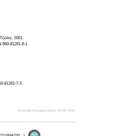
Τζιόλα, 2001.
 960-91281-8-1.
0-91281-7-3.
Τελευταία Επικαιροποίηση
05-06-2020
 2310994700 |