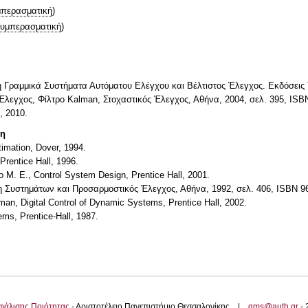
περασματική
)
υμπερασματική
)
Μη Γραμμικά Συστήματα Αυτόματου Ελέγχου και Βέλτιστος Έλεγχος. Εκδόσεις 
Έλεγχος, Φίλτρο Kalman, Στοχαστικός Έλεγχος, Αθήνα, 2004, σελ. 395, ISBN
, 2010.
τη
timation, Dover, 1994.
Prentice Hall, 1996.
o M. E., Control System Design, Prentice Hall, 2001.
 Συστημάτων και Προσαρμοστικός Έλεγχος, Αθήνα, 1992, σελ. 406, ISBN 96
kman, Digital Control of Dynamic Systems, Prentice Hall, 2002.
ems, Prentice-Hall, 1987.
φάλισης Ποιότητας
- Αριστοτέλειο Πανεπιστήμιο Θεσσαλονίκης |
qms@auth.gr
-