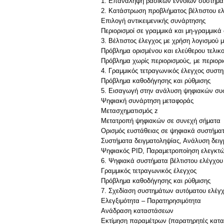
1. Επανάληψη βασικών εννοιών συστημά
2. Κατάστρωση προβλήματος βέλτιστου ε
Επιλογή αντικειμενικής συνάρτησης
Περιορισμοί σε γραμμικά και μη-γραμμικά
3. Βέλτιστος έλεγχος με χρήση λογισμού
Πρόβλημα ορισμένου και ελεύθερου τελικο
Πρόβλημα χωρίς περιορισμούς, με περιορ
4. Γραμμικός τετραγωνικός έλεγχος συστ
Πρόβλημα καθοδήγησης και ρύθμισης
5. Εισαγωγή στην ανάλυση ψηφιακών συ
Ψηφιακή συνάρτηση μεταφοράς
Μετασχηματισμός z
Μετατροπή ψηφιακών σε συνεχή σήματα
Ορισμός ευστάθειας σε ψηφιακά συστήμα
Συστήματα δειγματοληψίας, Ανάλυση δει
Ψηφιακός PID, Παραμετροποίηση ελεγκτ
6. Ψηφιακά συστήματα βέλτιστου ελέγχου
Γραμμικός τετραγωνικός έλεγχος
Πρόβλημα καθοδήγησης και ρύθμισης
7. Σχεδίαση συστημάτων αυτόματου ελέγχ
Ελεγξιμότητα – Παρατηρησιμότητα
Ανάδραση καταστάσεων
Εκτίμηση παραμέτρων (παρατηρητές κατα