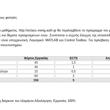
ους φοιτητές
υ μαθήματος, http://eclass.meng.auth.gr θα περιλαμβάνει το πρόγραμμα του 
και θέματα προηγούμενων ετών. Συνίσταται ο συχνός έλεγχος της ιστοσελίδ
 είναι υποχρεωτική. Λογισμικό: MATLAB και Control Toolbox. Για πρόσβαση 
 πανεπιστημίου.
Φόρτος Εργασίας
ECTS
Ατ
45
1,5
30
1
Κέντρο
15
0,5
60
2
150
5
η διάρκεια του εξαμήνου Αξιολόγηση: Εργασίες 100%