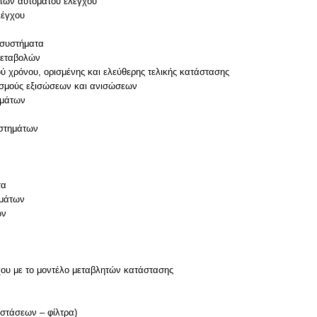
των αυτομάτου ελέγχου
λέγχου
 συστήματα
 μεταβολών
ύ χρόνου, ορισμένης και ελεύθερης τελικής κατάστασης
ισμούς εξισώσεων και ανισώσεων
ημάτων
στημάτων
τα
γμάτων
ών
ου με το μοντέλο μεταβλητών κατάστασης
στάσεων – φίλτρα)