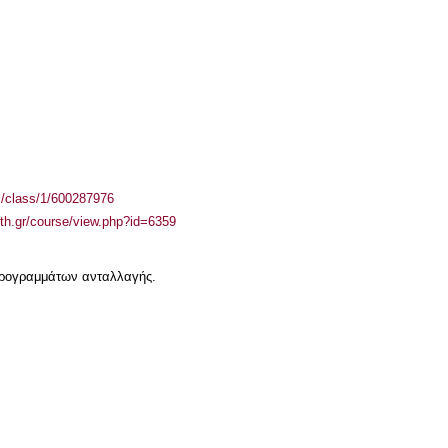
el/class/1/600287976
auth.gr/course/view.php?id=6359
 προγραμμάτων ανταλλαγής.