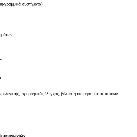
 μη-γραμμικά συστήματα)
τημάτων
∞
ός ελεγκτής, προρρητικός έλεγχος, βέλτιστη εκτίμηση καταστάσεων
Επικοινωνιών