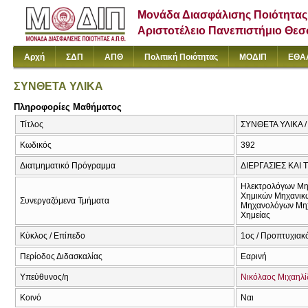
Μονάδα Διασφάλισης Ποιότητας
Αριστοτέλειο Πανεπιστήμιο Θε
Αρχή
ΣΔΠ
ΑΠΘ
Πολιτική Ποιότητας
ΜΟΔΙΠ
ΕΘΑ
ΣΥΝΘΕΤΑ ΥΛΙΚΑ
Πληροφορίες Μαθήματος
Τίτλος
ΣΥΝΘΕΤΑ ΥΛΙΚΑ 
Κωδικός
392
Διατμηματικό Πρόγραμμα
ΔΙΕΡΓΑΣΙΕΣ ΚΑΙ
Ηλεκτρολόγων Μη
Χημικών Μηχανικ
Συνεργαζόμενα Τμήματα
Μηχανολόγων Μη
Χημείας
Κύκλος / Επίπεδο
1ος / Προπτυχιακό
Περίοδος Διδασκαλίας
Εαρινή
Υπεύθυνος/η
Νικόλαος Μιχαηλί
Κοινό
Ναι