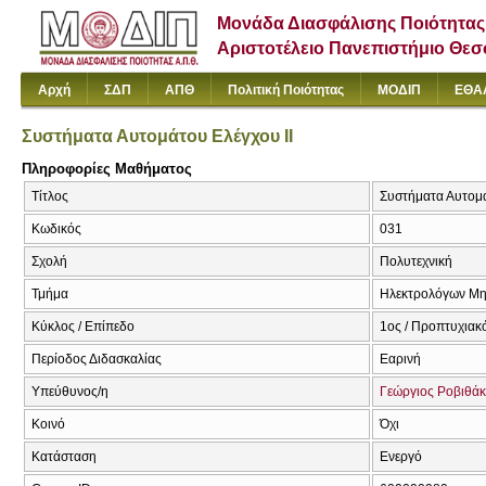
Μονάδα Διασφάλισης Ποιότητας
Αριστοτέλειο Πανεπιστήμιο Θε
Αρχή
ΣΔΠ
ΑΠΘ
Πολιτική Ποιότητας
ΜΟΔΙΠ
ΕΘΑ
Συστήματα Αυτομάτου Ελέγχου ΙI
Πληροφορίες Μαθήματος
Τίτλος
Συστήματα Αυτομάτ
Κωδικός
031
Σχολή
Πολυτεχνική
Τμήμα
Ηλεκτρολόγων Μη
Κύκλος / Επίπεδο
1ος / Προπτυχιακ
Περίοδος Διδασκαλίας
Εαρινή
Υπεύθυνος/η
Γεώργιος Ροβιθά
Κοινό
Όχι
Κατάσταση
Ενεργό