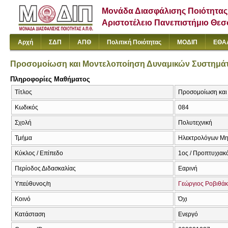
Μονάδα Διασφάλισης Ποιότητας
Αριστοτέλειο Πανεπιστήμιο Θε
Αρχή
ΣΔΠ
ΑΠΘ
Πολιτική Ποιότητας
ΜΟΔΙΠ
ΕΘΑ
Προσομοίωση και Μοντελοποίηση Δυναμικών Συστημά
Πληροφορίες Μαθήματος
Τίτλος
Προσομοίωση και 
Κωδικός
084
Σχολή
Πολυτεχνική
Τμήμα
Ηλεκτρολόγων Μη
Κύκλος / Επίπεδο
1ος / Προπτυχιακ
Περίοδος Διδασκαλίας
Εαρινή
Υπεύθυνος/η
Γεώργιος Ροβιθά
Κοινό
Όχι
Κατάσταση
Ενεργό