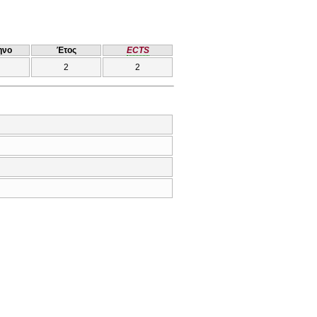
ηνο
Έτος
ECTS
2
2