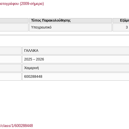
ατογράφου (2009-σήμερα)
Τύπος Παρακολούθησης
Εξάμ
Υποχρεωτικό
3
ΓΑΛΛΙΚΑ
2025 – 2026
Χειμερινή
600288448
el/class/1/600288448