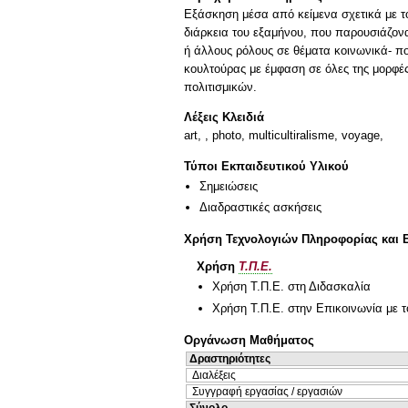
Εξάσκηση μέσα από κείμενα σχετικά με τ
διάρκεια του εξαμήνου, που παρουσιάζον
ή άλλους ρόλους σε θέματα κοινωνικά- πο
κουλτούρας με έμφαση σε όλες της μορφές
πολιτισμικών.
Λέξεις Κλειδιά
art, , photo, multicultiralisme, voyage,
Τύποι Εκπαιδευτικού Υλικού
Σημειώσεις
Διαδραστικές ασκήσεις
Χρήση Τεχνολογιών Πληροφορίας και 
Χρήση
Τ.Π.Ε.
Χρήση Τ.Π.Ε. στη Διδασκαλία
Χρήση Τ.Π.Ε. στην Επικοινωνία με τ
Οργάνωση Μαθήματος
Δραστηριότητες
Διαλέξεις
Συγγραφή εργασίας / εργασιών
Σύνολο