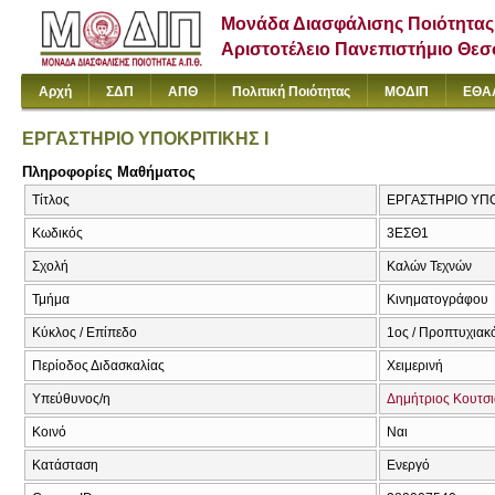
Μονάδα Διασφάλισης Ποιότητας
Αριστοτέλειο Πανεπιστήμιο Θε
Αρχή
ΣΔΠ
ΑΠΘ
Πολιτική Ποιότητας
ΜΟΔΙΠ
ΕΘΑ
ΕΡΓΑΣΤΗΡΙΟ ΥΠΟΚΡΙΤΙΚΗΣ Ι
Πληροφορίες Μαθήματος
Τίτλος
ΕΡΓΑΣΤΗΡΙΟ ΥΠΟ
Κωδικός
3ΕΣΘ1
Σχολή
Καλών Τεχνών
Τμήμα
Κινηματογράφου
Κύκλος / Επίπεδο
1ος / Προπτυχιακ
Περίοδος Διδασκαλίας
Χειμερινή
Υπεύθυνος/η
Δημήτριος Κουτσ
Κοινό
Ναι
Κατάσταση
Ενεργό