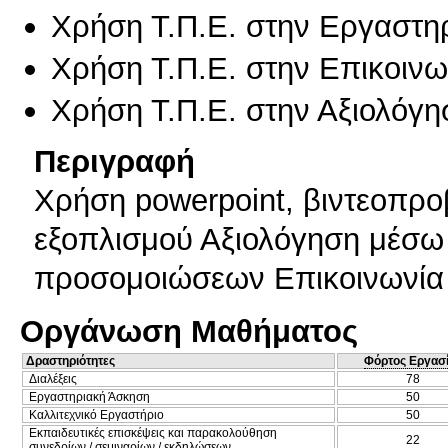
Χρήση Τ.Π.Ε. στην Εργαστη
Χρήση Τ.Π.Ε. στην Επικοινων
Χρήση Τ.Π.Ε. στην Αξιολόγη
Περιγραφή
Χρήση powerpoint, βιντεοπρο
εξοπλισμού Αξιολόγηση μέσ
προσομοιώσεων Επικοινωνία μ
Οργάνωση Μαθήματος
Δραστηριότητες
Φόρτος Εργασ
Διαλέξεις
78
Εργαστηριακή Άσκηση
50
Καλλιτεχνικό Εργαστήριο
50
Εκπαιδευτικές επισκέψεις και παρακολούθηση
22
συνεδρίων / σεμιναρίων / εκδηλώσεων