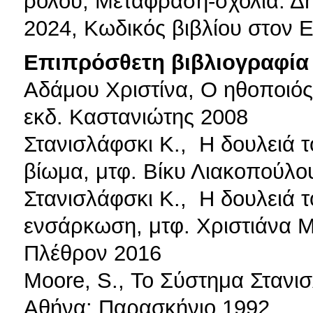
ρόλου, Μετάφραση-σχόλια: Δ
2024, Κωδικός βιβλίου στον 
Επιπρόσθετη βιβλιογραφία 
Αδάμου Χριστίνα, Ο ηθοποιός
εκδ. Καστανιώτης 2008
Στανισλάφσκι Κ., Η δουλειά τ
βίωμα, μτφ. Βίκυ Λιακοπούλο
Στανισλάφσκι Κ., Η δουλειά τ
ενσάρκωση, μτφ. Χριστιάνα Μ
Πλέθρον 2016
Moore, S., Το Σύστημα Στανι
Αθήνα: Παρασκήνιο 1992