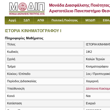
Μονάδα Διασφάλισης Ποιότητας
Αριστοτέλειο Πανεπιστήμιο Θε
Αρχή
ΣΔΠ
ΑΠΘ
Πολιτική Ποιότητας
ΜΟΔΙΠ
ΕΘΑ
ΙΣΤΟΡΙΑ ΚΙΝΗΜΑΤΟΓΡΑΦΟΥ Ι
Πληροφορίες Μαθήματος
Τίτλος
ΙΣΤΟΡΙΑ ΚΙΝΗΜΑΤ
Κωδικός
1ΙΚ2
Σχολή
Καλών Τεχνών
Τμήμα
Κινηματογράφου
Κύκλος / Επίπεδο
1ος / Προπτυχιακ
Περίοδος Διδασκαλίας
Χειμερινή
Υπεύθυνος/η
Δέσποινα Κακλαμ
Κοινό
Ναι
Κατάσταση
Ενεργό