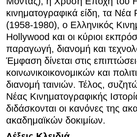
Μοντάζ), η Χρυσή Εποχή του H
κινηματογραφικά είδη, τα Νέα 
(1958-1980), ο Ελληνικός Κιν
Hollywood και οι κύριοι εκπρόσ
παραγωγή, διανομή και τεχνολ
Έμφαση δίνεται στις επιπτώσει
κοινωνικοικονομικών και πολι
διανομή ταινιών. Τέλος, συζητ
Νέας Κινηματογραφικής Ιστορία
διδάσκονται οι κανόνες της α
ακαδημαϊκών δοκιμίων.
Λέξεις Κλειδιά