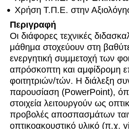
Χρήση Τ.Π.Ε. στην Αξιολόγη
Περιγραφή
Οι διάφορες τεχνικές διδασκ
μάθημα στοχεύουν στη βαθύτε
ενεργητική συμμετοχή των φο
απρόσκοπτη και αμφίδρομη επ
φοιτητριών/τών. Η διάλεξη σ
παρουσίαση (PowerPoint), όπ
στοιχεία λειτουργούν ως οπτι
προβολές αποσπασμάτων ταινι
οπτικοακουστικό υλικό (π.χ. v