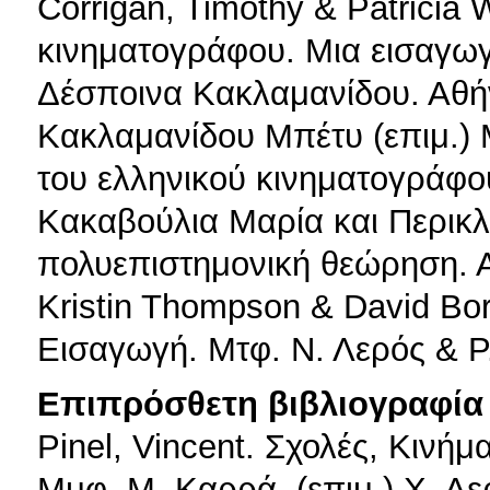
Corrigan, Timothy & Patricia 
κινηματογράφου. Μια εισαγωγή
Δέσποινα Κακλαμανίδου. Αθήν
Κακλαμανίδου Μπέτυ (επιμ.)
του ελληνικού κινηματογράφο
Κακαβούλια Μαρία και Περικλή
πολυεπιστημονική θεώρηση. 
Kristin Thompson & David Bor
Εισαγωγή. Μτφ. Ν. Λερός & Ρ.
Επιπρόσθετη βιβλιογραφία 
Pinel, Vincent. Σχολές, Κινή
Mμφ. Μ. Καρρά, (επιμ.) Χ. Δε