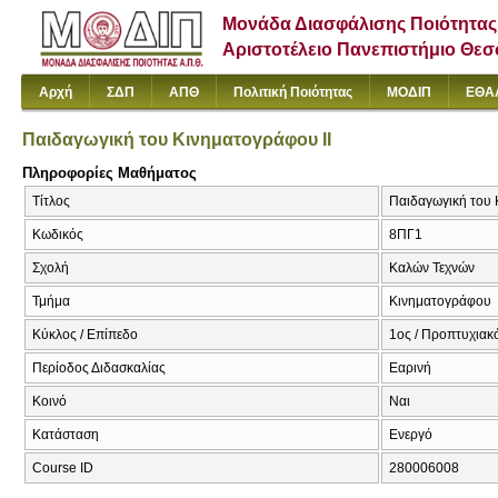
Μονάδα Διασφάλισης Ποιότητας
Αριστοτέλειο Πανεπιστήμιο Θε
Αρχή
ΣΔΠ
ΑΠΘ
Πολιτική Ποιότητας
ΜΟΔΙΠ
ΕΘΑ
Παιδαγωγική του Κινηματογράφου ΙΙ
Πληροφορίες Μαθήματος
Τίτλος
Παιδαγωγική του Κ
Κωδικός
8ΠΓ1
Σχολή
Καλών Τεχνών
Τμήμα
Κινηματογράφου
Κύκλος / Επίπεδο
1ος / Προπτυχιακ
Περίοδος Διδασκαλίας
Εαρινή
Κοινό
Ναι
Κατάσταση
Ενεργό
Course ID
280006008