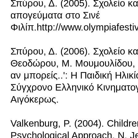
Σπύρου, Δ. (2005). Σχολείο κ
απογεύματα στο Σινέ
Φιλίπ.http://www.olympiafesti
Σπύρου, Δ. (2006). Σχολείο κ
Θεοδώρου, Μ. Μουμουλίδου, & 
αν μπορείς..': Η Παιδική Ηλικ
Σύγχρονο Ελληνικό Κινηματογ
Αιγόκερως.
Valkenburg, P. (2004). Childr
Psychological Approach. N. J