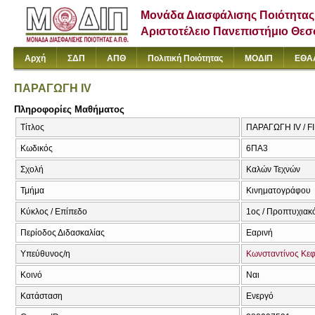
Μονάδα Διασφάλισης Ποιότητας
Αριστοτέλειο Πανεπιστήμιο Θε
Αρχή
ΣΔΠ
ΑΠΘ
Πολιτική Ποιότητας
ΜΟΔΙΠ
ΕΘΑ
ΠΑΡΑΓΩΓΗ IV
Πληροφορίες Μαθήματος
Τίτλος
ΠΑΡΑΓΩΓΗ IV / 
Κωδικός
6ΠΑ3
Σχολή
Καλών Τεχνών
Τμήμα
Κινηματογράφου
Κύκλος / Επίπεδο
1ος / Προπτυχιακ
Περίοδος Διδασκαλίας
Εαρινή
Υπεύθυνος/η
Κωνσταντίνος Κε
Κοινό
Ναι
Κατάσταση
Ενεργό