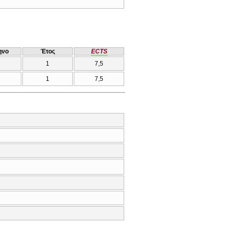
ηνο
Έτος
ECTS
1
7,5
1
7,5