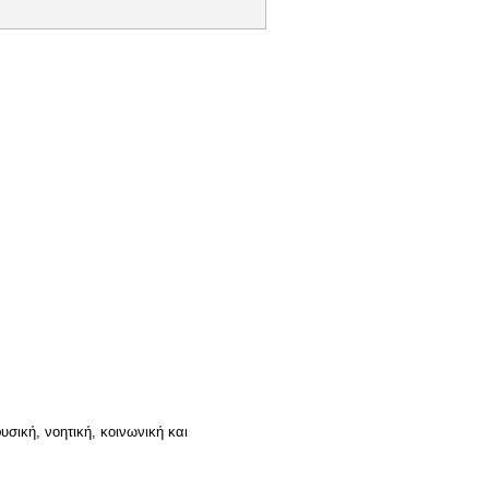
σική, νοητική, κοινωνική και