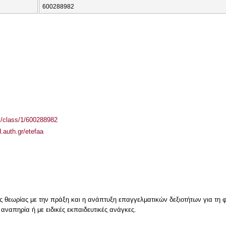
600288982
el/class/1/600288982
auth.gr/etefaa
ς θεωρίας με την πράξη και η ανάπτυξη επαγγελματικών δεξιοτήτων για τη φυ
ναπηρία ή με ειδικές εκπαιδευτικές ανάγκες.