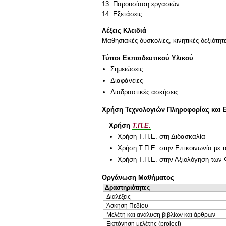
13. Παρουσίαση εργασιών.
Λέξεις Κλειδιά
Μαθησιακές δυσκολίες, κινητικές δεξιότη
Τύποι Εκπαιδευτικού Υλικού
Σημειώσεις
Διαφάνειες
Διαδραστικές ασκήσεις
Χρήση Τεχνολογιών Πληροφορίας και 
Χρήση
Τ.Π.Ε.
Χρήση Τ.Π.Ε. στη Διδασκαλία
Χρήση Τ.Π.Ε. στην Επικοινωνία με τ
Χρήση Τ.Π.Ε. στην Αξιολόγηση των 
Οργάνωση Μαθήματος
Δραστηριότητες
Διαλέξεις
Άσκηση Πεδίου
Μελέτη και ανάλυση βιβλίων και άρθρων
Εκπόνηση μελέτης (project)