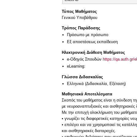
Τύπος Μαθήματος
Γενικού Υποβάθρου
Τρόπος Παράδοσης
Πρόσωπο με πρόσωπο
Eξ απoστάσεως εκπαίδευση
Ηλεκτρονική Διάθεση Μαθήματος
e-Οδηγός Σπουδών
https://qa.auth.gr/
eLearning:
Γλώσσα Διδασκαλίας
Ελληνικά
(Διδασκαλία, Εξέταση)
Μαθησιακά Αποτελέσματα
Σκοπός του μαθήματος είναι η σύνδεση τ
με νευροαναπτυξιακές και αισθητηριακές
Με την επιτυχή ολοκλήρωση του μαθήματος 
• γνωρίζει τις διαφορετικές κατηγορίες 
• επιλέγει και να χρησιμοποιεί τις κατά
και αισθητηριακές διαταραχές.
• επιδεικνύει δεξιότητες που σχετίζοντα