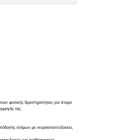
άτων φυσικής δραστηριότητας για άτομα
ρμογής της.
ς απόδοσης ατόμων με νευροαναπτυξιακές
ναπτυξιακές και αισθητηριακές