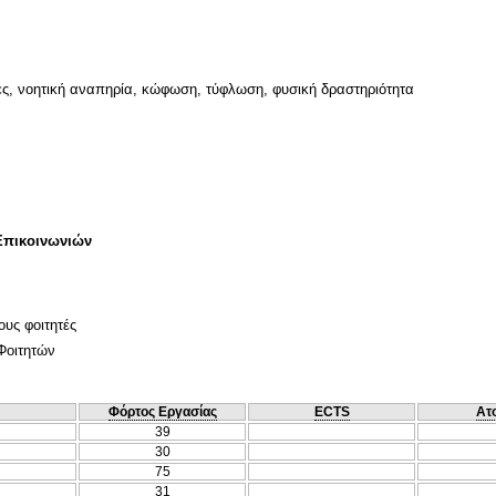
τες, νοητική αναπηρία, κώφωση, τύφλωση, φυσική δραστηριότητα
Επικοινωνιών
ους φοιτητές
Φοιτητών
Φόρτος Εργασίας
ECTS
Ατ
39
30
75
31