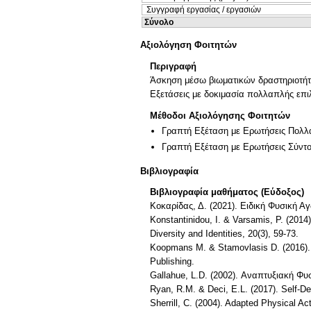
Συγγραφή εργασίας / εργασιών
Σύνολο
Αξιολόγηση Φοιτητών
Περιγραφή
Άσκηση μέσω βιωματικών δραστηριοτήτω
Εξετάσεις με δοκιμασία πολλαπλής επι
Μέθοδοι Αξιολόγησης Φοιτητών
Γραπτή Εξέταση με Ερωτήσεις Πολλ
Γραπτή Εξέταση με Ερωτήσεις Σύντ
Βιβλιογραφία
Βιβλιογραφία μαθήματος (Εύδοξος)
Κοκαρίδας, Δ. (2021). Ειδική Φυσική Α
Konstantinidou, I. & Varsamis, P. (2014
Diversity and Identities, 20(3), 59-73.
Koopmans M. & Stamovlasis D. (2016). 
Publishing.
Gallahue, L.D. (2002). Αναπτυξιακή Φυ
Ryan, R.M. & Deci, E.L. (2017). Self-D
Sherrill, C. (2004). Adapted Physical A