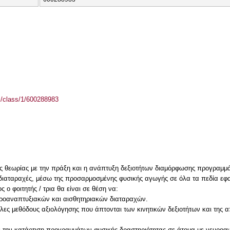
el/class/1/600288983
ης θεωρίας με την πράξη και η ανάπτυξη δεξιοτήτων διαμόρφωσης προγραμμ
 διαταραχές, μέσω της προσαρμοσμένης φυσικής αγωγής σε όλα τα πεδία εφα
ο φοιτητής / τρια θα είναι σε θέση να:
νευροαναπτυξιακών και αισθητηριακών διαταραχών.
λληλες μεθόδους αξιολόγησης που άπτονται των κινητικών δεξιοτήτων και τη
ι με την κατάρτιση προγραμμάτων φυσικής δραστηριότητας σε άτομα με νευροα