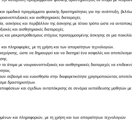
α και ομαδικά προγράμματα φυσικής δραστηριότητας για την ανάπτυξη, βελτ
ροαναπτυξιακές και αισθητηριακές διαταραχές.
ία, ασκήσεις και περιβάλλον της άσκησης με τέτοιο τρόπο ώστε να ανταποκρί
ξιακές και αισθητηριακές διαταραχές.
ους και μακροπρόθεσμους στόχους προσαρμοσμένης άσκησης σε μια ποικιλί
να και πληροφορίες, με τη χρήση και των απαραίτητων τεχνολογιών.
ιαχείρισης, ώστε να δημιουργεί και να διατηρεί ένα ασφαλές και αποτελεσμ
ησης.
ύν τα άτομα με ναυροαναπτυξιακές και αισθητηριακές διαταραχές να επιδει
ότητας.
ζουν σεβασμό και ευαισθησία στην διαφορετικότητα χρησιμοποιώντας αποτελε
άσμα δραστηριοτήτων.
 αποφάσεων και σχεδίων ανταπόκρισης σε σενάρια εκπαίδευσης μαθητών με 
μένων και πληροφοριών, με τη χρήση και των απαραίτητων τεχνολογιών