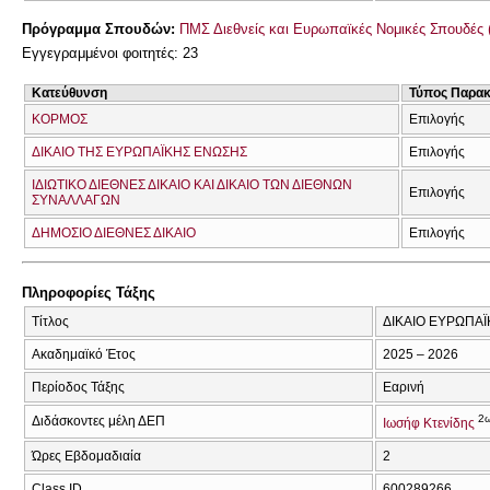
Πρόγραμμα Σπουδών:
ΠΜΣ Διεθνείς και Ευρωπαϊκές Νομικές Σπουδές 
Εγγεγραμμένοι φοιτητές: 23
Κατεύθυνση
Τύπος Παρα
ΚΟΡΜΟΣ
Επιλογής
ΔΙΚΑΙΟ ΤΗΣ ΕΥΡΩΠΑΪΚΗΣ ΕΝΩΣΗΣ
Επιλογής
ΙΔΙΩΤΙΚΟ ΔΙΕΘΝΕΣ ΔΙΚΑΙΟ ΚΑΙ ΔΙΚΑΙΟ ΤΩΝ ΔΙΕΘΝΩΝ
Επιλογής
ΣΥΝΑΛΛΑΓΩΝ
ΔΗΜΟΣΙΟ ΔΙΕΘΝΕΣ ΔΙΚΑΙΟ
Επιλογής
Πληροφορίες Τάξης
Τίτλος
ΔΙΚΑΙΟ ΕΥΡΩΠΑΪ
Ακαδημαϊκό Έτος
2025 – 2026
Περίοδος Τάξης
Εαρινή
2
Διδάσκοντες μέλη ΔΕΠ
Ιωσήφ Κτενίδης
Ώρες Εβδομαδιαία
2
Class ID
600289266