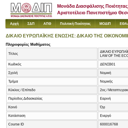
Μονάδα Διασφάλισης Ποιότητας
Αριστοτέλειο Πανεπιστήμιο Θε
Αρχή
ΣΔΠ
ΑΠΘ
Πολιτική Ποιότητας
ΜΟΔΙΠ
ΕΘΑ
ΔΙΚΑΙΟ ΕΥΡΩΠΑΪΚΗΣ ΕΝΩΣΗΣ: ΔΙΚΑΙΟ ΤΗΣ ΟΙΚΟΝΟΜ
Πληροφορίες Μαθήματος
ΔΙΚΑΙΟ ΕΥΡΩΠΑΪ
Τίτλος
LAW OF THE EC
Κωδικός
ΔΕΝΣΒ01
Σχολή
Νομική
Τμήμα
Νομικής
Κύκλος / Επίπεδο
2ος / Μεταπτυχια
Περίοδος Διδασκαλίας
Εαρινή
Κοινό
Όχι
Κατάσταση
Ενεργό
Course ID
600016768