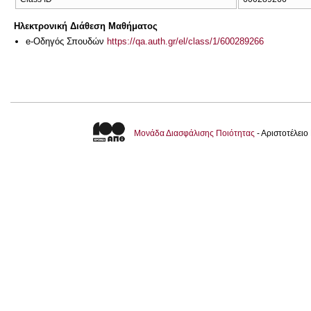
Ηλεκτρονική Διάθεση Μαθήματος
e-Οδηγός Σπουδών
https://qa.auth.gr/el/class/1/600289266
Μονάδα Διασφάλισης Ποιότητας
- Αριστοτέλει