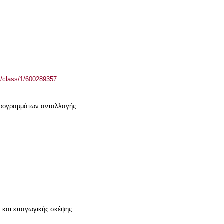
el/class/1/600289357
 προγραμμάτων ανταλλαγής.
ς και επαγωγικής σκέψης