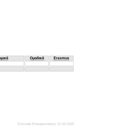
ομικά
Ομαδικά
Erasmus
Τελευταία Επικαιροποίηση
21-03-2025