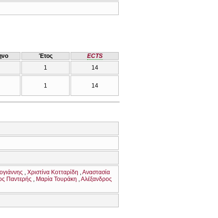
ηνο
Έτος
ECTS
1
14
1
14
ογιάννης
Χριστίνα Κοτταρίδη
Αναστασία
ος Παντερής
Μαρία Τουράκη
Αλέξανδρος