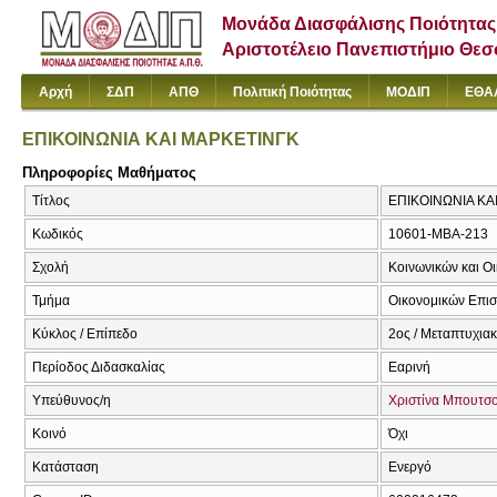
Μονάδα Διασφάλισης Ποιότητας
Αριστοτέλειο Πανεπιστήμιο Θε
Αρχή
ΣΔΠ
ΑΠΘ
Πολιτική Ποιότητας
ΜΟΔΙΠ
ΕΘΑ
ΕΠΙΚΟΙΝΩΝΙΑ ΚΑΙ ΜΑΡΚΕΤΙΝΓΚ
Πληροφορίες Μαθήματος
Τίτλος
ΕΠΙΚΟΙΝΩΝΙΑ ΚΑ
Κωδικός
10601-MBA-213
Σχολή
Κοινωνικών και Ο
Τμήμα
Οικονομικών Επι
Κύκλος / Επίπεδο
2ος / Μεταπτυχια
Περίοδος Διδασκαλίας
Εαρινή
Υπεύθυνος/η
Χριστίνα Μπουτσ
Κοινό
Όχι
Κατάσταση
Ενεργό