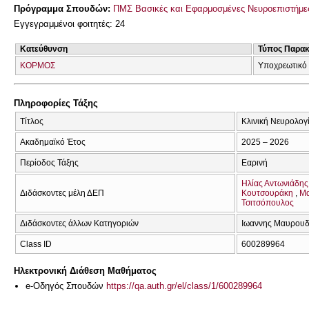
Πρόγραμμα Σπουδών:
ΠΜΣ Βασικές και Εφαρμοσμένες Νευροεπιστήμες
Εγγεγραμμένοι φοιτητές: 24
Κατεύθυνση
Τύπος Παρα
ΚΟΡΜΟΣ
Υποχρεωτικό
Πληροφορίες Τάξης
Τίτλος
Κλινική Νευρολογ
Ακαδημαϊκό Έτος
2025 – 2026
Περίοδος Τάξης
Εαρινή
Ηλίας Αντωνιάδης
Διδάσκοντες μέλη ΔΕΠ
Κουτσουράκη
Μα
Τσιτσόπουλος
Διδάσκοντες άλλων Κατηγοριών
Ιωαννης Μαυρου
Class ID
600289964
Ηλεκτρονική Διάθεση Μαθήματος
e-Οδηγός Σπουδών
https://qa.auth.gr/el/class/1/600289964