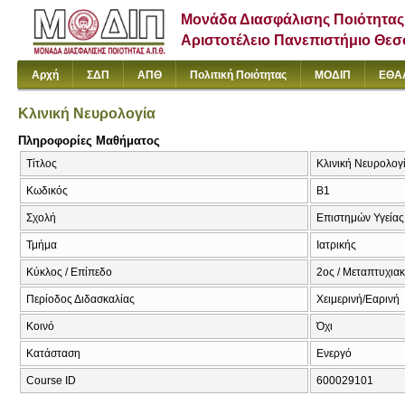
Μονάδα Διασφάλισης Ποιότητας
Αριστοτέλειο Πανεπιστήμιο Θε
Αρχή
ΣΔΠ
ΑΠΘ
Πολιτική Ποιότητας
ΜΟΔΙΠ
ΕΘΑ
Κλινική Νευρολογία
Πληροφορίες Μαθήματος
Τίτλος
Κλινική Νευρολογί
Κωδικός
Β1
Σχολή
Επιστημών Υγείας
Τμήμα
Ιατρικής
Κύκλος / Επίπεδο
2ος / Μεταπτυχια
Περίοδος Διδασκαλίας
Χειμερινή/Εαρινή
Κοινό
Όχι
Κατάσταση
Ενεργό
Course ID
600029101