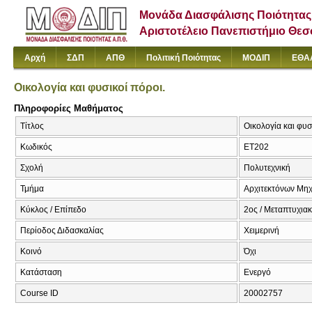
Μονάδα Διασφάλισης Ποιότητας
Αριστοτέλειο Πανεπιστήμιο Θε
Αρχή
ΣΔΠ
ΑΠΘ
Πολιτική Ποιότητας
ΜΟΔΙΠ
ΕΘΑ
Οικολογία και φυσικοί πόροι.
Πληροφορίες Μαθήματος
Τίτλος
Οικολογία και φυσ
Κωδικός
ΕΤ202
Σχολή
Πολυτεχνική
Τμήμα
Αρχιτεκτόνων Μη
Κύκλος / Επίπεδο
2ος / Μεταπτυχια
Περίοδος Διδασκαλίας
Χειμερινή
Κοινό
Όχι
Κατάσταση
Ενεργό
Course ID
20002757