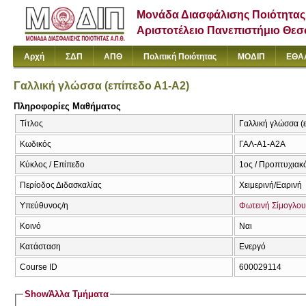
Μονάδα Διασφάλισης Ποιότητας
Αριστοτέλειο Πανεπιστήμιο Θε
Αρχή
ΣΔΠ
ΑΠΘ
Πολιτική Ποιότητας
ΜΟΔΙΠ
ΕΘΑ
Γαλλική γλώσσα (επίπεδο Α1-Α2)
Πληροφορίες Μαθήματος
Τίτλος
Γαλλική γλώσσα (ε
Κωδικός
ΓΑΛ-A1-A2Α
Κύκλος / Επίπεδο
1ος / Προπτυχιακό
Περίοδος Διδασκαλίας
Χειμερινή/Εαρινή
Υπεύθυνος/η
Φωτεινή Σίμογλου
Κοινό
Ναι
Κατάσταση
Ενεργό
Course ID
600029114
Show
Άλλα Τμήματα