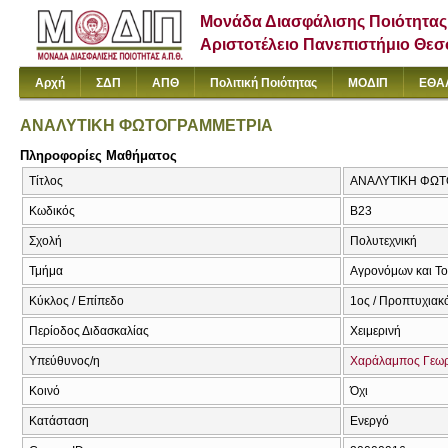
Μονάδα Διασφάλισης Ποιότητας
Αριστοτέλειο Πανεπιστήμιο Θε
Αρχή
ΣΔΠ
ΑΠΘ
Πολιτική Ποιότητας
ΜΟΔΙΠ
ΕΘΑ
ΑΝΑΛΥΤΙΚΗ ΦΩΤΟΓΡΑΜΜΕΤΡΙΑ
Πληροφορίες Μαθήματος
Τίτλος
ΑΝΑΛΥΤΙΚΗ ΦΩΤ
Κωδικός
Β23
Σχολή
Πολυτεχνική
Τμήμα
Αγρονόμων και Τ
Κύκλος / Επίπεδο
1ος / Προπτυχιακ
Περίοδος Διδασκαλίας
Χειμερινή
Υπεύθυνος/η
Χαράλαμπος Γεωρ
Κοινό
Όχι
Κατάσταση
Ενεργό