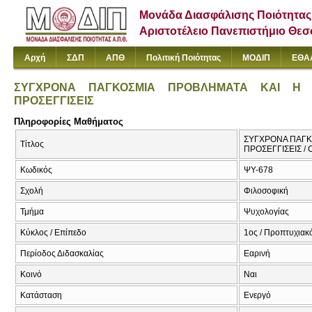
Μονάδα Διασφάλισης Ποιότητας
Αριστοτέλειο Πανεπιστήμιο Θε
Αρχή
ΣΔΠ
ΑΠΘ
Πολιτική Ποιότητας
ΜΟΔΙΠ
ΕΘΑ
ΣΥΓΧΡΟΝΑ ΠΑΓΚΟΣΜΙΑ ΠΡΟΒΛΗΜΑΤΑ ΚΑΙ Η Ε
ΠΡΟΣΕΓΓΙΣΕΙΣ
Πληροφορίες Μαθήματος
ΣΥΓΧΡΟΝΑ ΠΑΓΚ
Τίτλος
ΠΡΟΣΕΓΓΙΣΕΙΣ 
Κωδικός
ΨΥ-678
Σχολή
Φιλοσοφική
Τμήμα
Ψυχολογίας
Κύκλος / Επίπεδο
1ος / Προπτυχιακ
Περίοδος Διδασκαλίας
Εαρινή
Κοινό
Ναι
Κατάσταση
Ενεργό