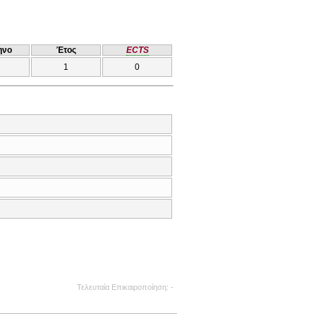
ηνο
Έτος
ECTS
1
0
Τελευταία Επικαιροποίηση
-