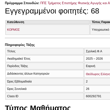
Πρόγραμμα Σπουδών:
ΠΠΣ Τμήματος Επιστήμης Φυσικής Αγωγής και Α
Εγγεγραμμένοι φοιτητές: 68
Κατεύθυνση
Τύπος Παρα
ΚΟΡΜΟΣ
Υποχρεωτικό
Πληροφορίες Τάξης
Τίτλος
Σχολική Φ.Α
Ακαδημαϊκό Έτος
2025 – 2026
Περίοδος Τάξης
Εαρινή
Διδάσκοντες άλλων Κατηγοριών
Θεόδωρος Ελλην
Ώρες Εβδομαδιαία
2
Ώρες Συνολικά
26
Class ID
600292791
Τύπος Μαθήματος