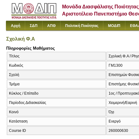
Μονάδα Διασφάλισης Ποιότητας
Αριστοτέλειο Πανεπιστήμιο Θε
Αρχή
ΣΔΠ
ΑΠΘ
Πολιτική Ποιότητας
ΜΟΔΙΠ
ΕΘΑ
Σχολική Φ.Α
Πληροφορίες Μαθήματος
Τίτλος
Σχολική Φ.Α / Phy
Κωδικός
ΓΜ1300
Σχολή
Επιστημών Φυσική
Τμήμα
Επιστήμης Φυσικής
Κύκλος / Επίπεδο
1ος / Προπτυχιακ
Περίοδος Διδασκαλίας
Χειμερινή/Εαρινή
Κοινό
Όχι
Κατάσταση
Ενεργό
Course ID
260000630