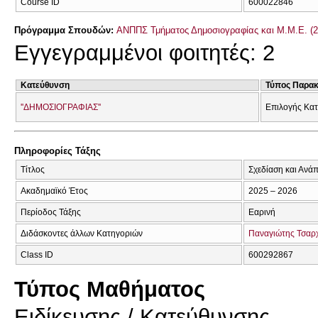
Course ID
600022846
Πρόγραμμα Σπουδών:
ΑΝΠΠΣ Τμήματος Δημοσιογραφίας και Μ.Μ.Ε. (2
Εγγεγραμμένοι φοιτητές: 2
Κατεύθυνση
Τύπος Παρα
''ΔΗΜΟΣΙΟΓΡΑΦΙΑΣ''
Επιλογής Κα
Πληροφορίες Τάξης
Τίτλος
Σχεδίαση και Ανά
Ακαδημαϊκό Έτος
2025 – 2026
Περίοδος Τάξης
Εαρινή
Διδάσκοντες άλλων Κατηγοριών
Παναγιώτης Τσαρ
Class ID
600292867
Τύπος Μαθήματος
Eιδίκευσης / Kατεύθυνσης