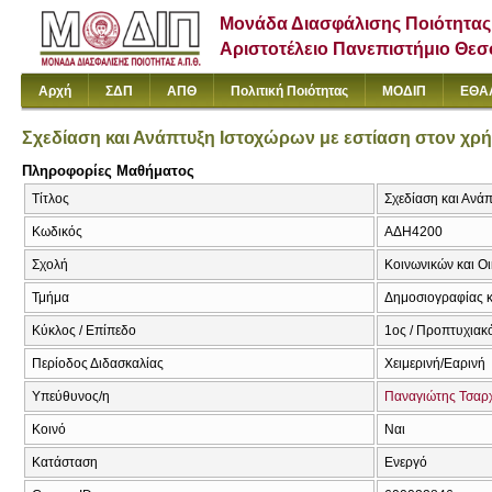
Μονάδα Διασφάλισης Ποιότητας
Αριστοτέλειο Πανεπιστήμιο Θε
Αρχή
ΣΔΠ
ΑΠΘ
Πολιτική Ποιότητας
ΜΟΔΙΠ
ΕΘΑ
Σχεδίαση και Ανάπτυξη Ιστοχώρων με εστίαση στον χρ
Πληροφορίες Μαθήματος
Τίτλος
Σχεδίαση και Ανά
Κωδικός
ΑΔΗ4200
Σχολή
Κοινωνικών και Ο
Τμήμα
Δημοσιογραφίας κ
Κύκλος / Επίπεδο
1ος / Προπτυχιακ
Περίοδος Διδασκαλίας
Χειμερινή/Εαρινή
Υπεύθυνος/η
Παναγιώτης Τσαρ
Κοινό
Ναι
Κατάσταση
Ενεργό