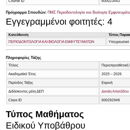
Course ID
600023443
Πρόγραμμα Σπουδών:
ΠΜΣ Περιοδοντολογία και Βιολογία Εμφυτευμάτ
Εγγεγραμμένοι φοιτητές: 4
Κατεύθυνση
Τύπος Παρα
ΠΕΡΙΟΔΟΝΤΟΛΟΓΙΑ ΚΑΙ ΒΙΟΛΟΓΙΑ ΕΜΦΥΤΕΥΜΑΤΩΝ
Υποχρεωτικό
Πληροφορίες Τάξης
Τίτλος
Περιοπροσθετική 
Ακαδημαϊκό Έτος
2025 – 2026
Περίοδος Τάξης
Εαρινή
Διδάσκοντες μέλη ΔΕΠ
Δανάη Απατζίδου
Class ID
600292949
Τύπος Μαθήματος
Ειδικού Υποβάθρου