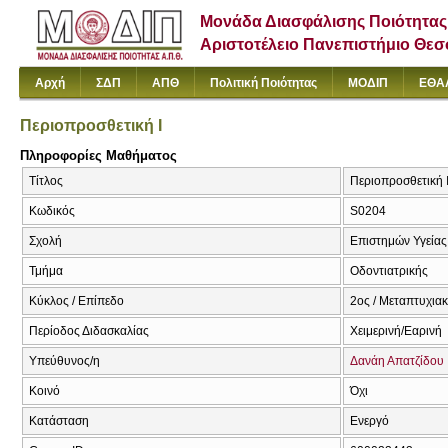
Μονάδα Διασφάλισης Ποιότητας
Αριστοτέλειο Πανεπιστήμιο Θε
Αρχή
ΣΔΠ
ΑΠΘ
Πολιτική Ποιότητας
ΜΟΔΙΠ
ΕΘΑ
Περιοπροσθετική I
Πληροφορίες Μαθήματος
Τίτλος
Περιοπροσθετική I 
Κωδικός
S0204
Σχολή
Επιστημών Υγείας
Τμήμα
Οδοντιατρικής
Κύκλος / Επίπεδο
2ος / Μεταπτυχια
Περίοδος Διδασκαλίας
Χειμερινή/Εαρινή
Υπεύθυνος/η
Δανάη Απατζίδου
Κοινό
Όχι
Κατάσταση
Ενεργό