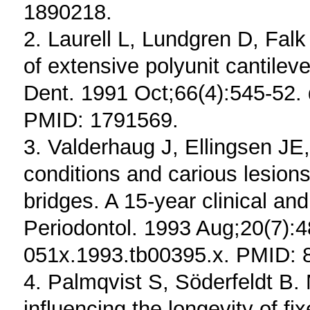
1890218.
2. Laurell L, Lundgren D, Fal
of extensive polyunit cantileve
Dent. 1991 Oct;66(4):545-52.
PMID: 1791569.
3. Valderhaug J, Ellingsen JE,
conditions and carious lesions 
bridges. A 15-year clinical and
Periodontol. 1993 Aug;20(7):48
051x.1993.tb00395.x. PMID: 
4. Palmqvist S, Söderfeldt B. 
influencing the longevity of fi