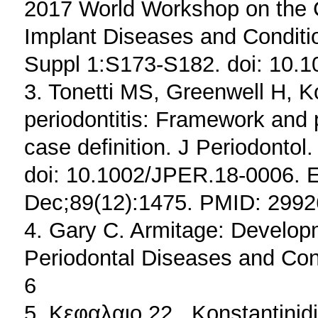
2017 World Workshop on the Cl
Implant Diseases and Conditio
Suppl 1:S173-S182. doi: 10.
3. Tonetti MS, Greenwell H, 
periodontitis: Framework and 
case definition. J Periodonto
doi: 10.1002/JPER.18-0006. Er
Dec;89(12):1475. PMID: 2992
4. Gary C. Armitage: Developm
Periodontal Diseases and Cond
6
5. Kεφαλαιο 22 . Konstantinid