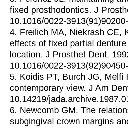
fixed prosthodontics. J Prost
10.1016/0022-3913(91)90200-
4. Freilich MA, Niekrash CE,
effects of fixed partial dentur
location. J Prosthet Dent. 199
10.1016/0022-3913(92)90450-
5. Koidis PT, Burch JG, Melfi 
contemporary view. J Am Dent
10.14219/jada.archive.1987.
6. Newcomb GM. The relations
subgingival crown margins and