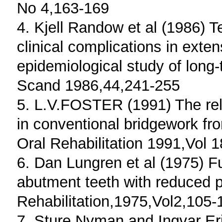
No 4,163-169
4. Kjell Randow et al (1986) T
clinical complications in exte
epidemiological study of long-t
Scand 1986,44,241-255
5. L.V.FOSTER (1991) The rel
in conventional bridgework fro
Oral Rehabilitation 1991,Vol 
6. Dan Lungren et al (1975) Fu
abutment teeth with reduced p
Rehabilitation,1975,Vol2,105-
7. Sture Nyman and Ingvar Er