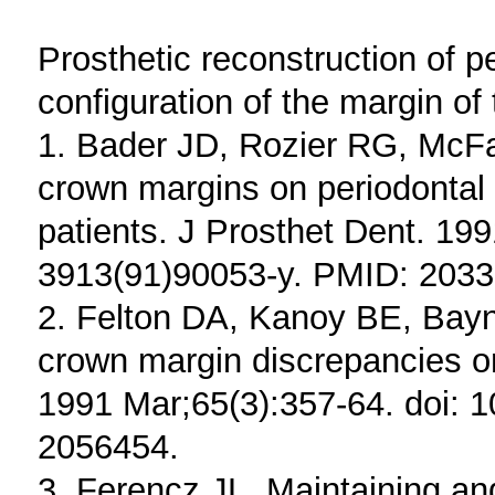
Prosthetic reconstruction of pe
configuration of the margin of 
1. Bader JD, Rozier RG, McFa
crown margins on periodontal c
patients. J Prosthet Dent. 19
3913(91)90053-y. PMID: 2033
2. Felton DA, Kanoy BE, Bayn
crown margin discrepancies on
1991 Mar;65(3):357-64. doi: 
2056454.
3. Ferencz JL. Maintaining and