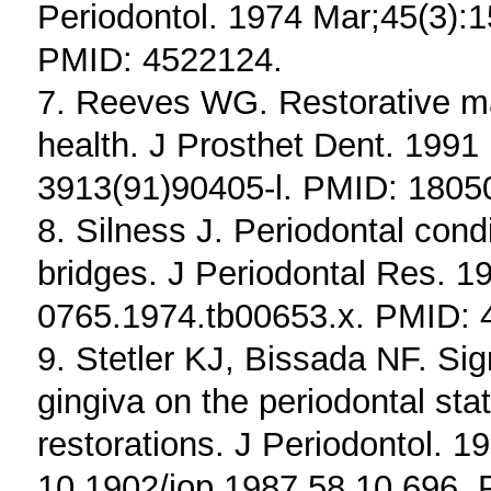
Periodontol. 1974 Mar;45(3):1
PMID: 4522124.
7. Reeves WG. Restorative ma
health. J Prosthet Dent. 1991
3913(91)90405-l. PMID: 1805
8. Silness J. Periodontal condi
bridges. J Periodontal Res. 19
0765.1974.tb00653.x. PMID: 
9. Stetler KJ, Bissada NF. Sig
gingiva on the periodontal sta
restorations. J Periodontol. 1
10.1902/jop.1987.58.10.696.