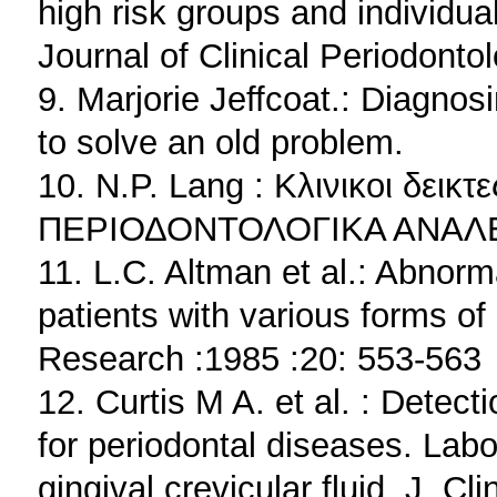
high risk groups and individua
Journal of Clinical Periodonto
9. Marjorie Jeffcoat.: Diagnos
to solve an old problem.
10. N.P. Lang : Κλινικοι δεικτ
ΠΕΡΙΟΔΟΝΤΟΛΟΓΙΚΑ ΑΝΑΛΕΚ
11. L.C. Altman et al.: Abnorm
patients with various forms of 
Research :1985 :20: 553-563
12. Curtis M A. et al. : Detect
for periodontal diseases. Lab
gingival crevicular fluid. J. C