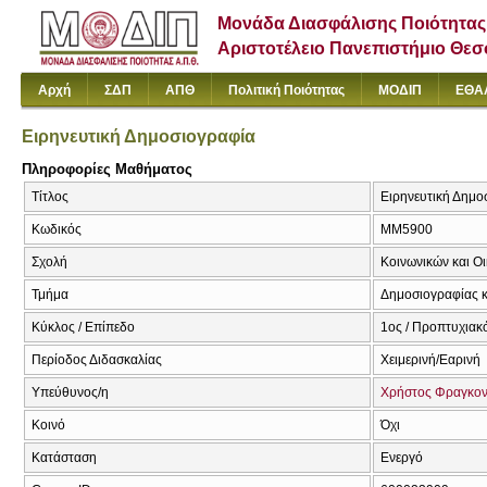
Μονάδα Διασφάλισης Ποιότητας
Αριστοτέλειο Πανεπιστήμιο Θε
Αρχή
ΣΔΠ
ΑΠΘ
Πολιτική Ποιότητας
ΜΟΔΙΠ
ΕΘΑ
Ειρηνευτική Δημοσιογραφία
Πληροφορίες Μαθήματος
Τίτλος
Ειρηνευτική Δημο
Κωδικός
ΜΜ5900
Σχολή
Κοινωνικών και Ο
Τμήμα
Δημοσιογραφίας κ
Κύκλος / Επίπεδο
1ος / Προπτυχιακ
Περίοδος Διδασκαλίας
Χειμερινή/Εαρινή
Υπεύθυνος/η
Χρήστος Φραγκον
Κοινό
Όχι
Κατάσταση
Ενεργό