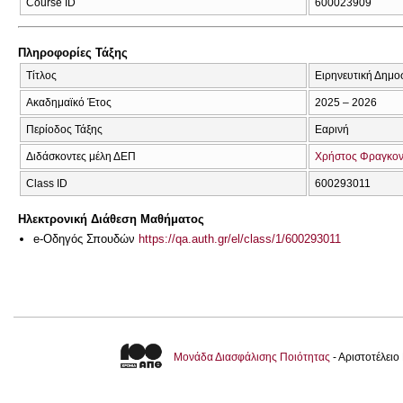
Course ID
600023909
Πληροφορίες Τάξης
Τίτλος
Ειρηνευτική Δημο
Ακαδημαϊκό Έτος
2025 – 2026
Περίοδος Τάξης
Εαρινή
Διδάσκοντες μέλη ΔΕΠ
Χρήστος Φραγκον
Class ID
600293011
Ηλεκτρονική Διάθεση Μαθήματος
e-Οδηγός Σπουδών
https://qa.auth.gr/el/class/1/600293011
Μονάδα Διασφάλισης Ποιότητας
- Αριστοτέλει