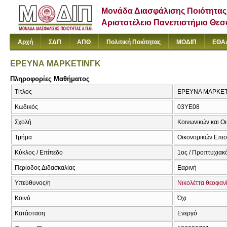
Μονάδα Διασφάλισης Ποιότητας
Αριστοτέλειο Πανεπιστήμιο Θε
Αρχή
ΣΔΠ
ΑΠΘ
Πολιτική Ποιότητας
ΜΟΔΙΠ
ΕΘΑ
ΕΡΕΥΝΑ ΜΑΡΚΕΤΙΝΓΚ
Πληροφορίες Μαθήματος
Τίτλος
ΕΡΕΥΝΑ ΜΑΡΚΕΤ
Κωδικός
03ΥΕ08
Σχολή
Κοινωνικών και Ο
Τμήμα
Οικονομικών Επι
Κύκλος / Επίπεδο
1ος / Προπτυχιακ
Περίοδος Διδασκαλίας
Εαρινή
Υπεύθυνος/η
Νικολέττα θεοφαν
Κοινό
Όχι
Κατάσταση
Ενεργό