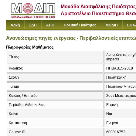
Μονάδα Διασφάλισης Ποιότητας
Αριστοτέλειο Πανεπιστήμιο Θε
Αρχή
ΣΔΠ
ΑΠΘ
Πολιτική Ποιότητας
ΜΟΔΙΠ
ΕΘΑ
Ανανεώσιμες πηγές ενέργειας - Περιβαλλοντικές επιπτώ
Πληροφορίες Μαθήματος
Ανανεώσιμες πηγέ
Τίτλος
Impacts
Κωδικός
ΠΠΒΑΒ15-2018
Σχολή
Πολυτεχνική
Τμήμα
Πολιτικών Μηχαν
Κύκλος / Επίπεδο
2ος / Μεταπτυχια
Περίοδος Διδασκαλίας
Εαρινή
Κοινό
Ναι
Κατάσταση
Ενεργό
Course ID
600016752