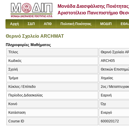
Μονάδα Διασφάλισης Ποιότητας
Αριστοτέλειο Πανεπιστήμιο Θε
Αρχή
ΣΔΠ
ΑΠΘ
Πολιτική Ποιότητας
ΜΟΔΙΠ
ΕΘΑ
Θερινό Σχολείο ARCHMAT
Πληροφορίες Μαθήματος
Τίτλος
Θερινό Σχολείο 
Κωδικός
ARCH05
Σχολή
Θετικών Επιστημ
Τμήμα
Χημείας
Κύκλος / Επίπεδο
2ος / Μεταπτυχια
Περίοδος Διδασκαλίας
Εαρινή
Κοινό
Όχι
Κατάσταση
Ενεργό
Course ID
600020172