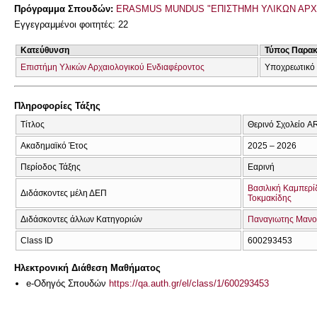
Πρόγραμμα Σπουδών:
ERASMUS MUNDUS "ΕΠΙΣΤΗΜΗ ΥΛΙΚΩΝ ΑΡΧ
Εγγεγραμμένοι φοιτητές: 22
Κατεύθυνση
Τύπος Παρα
Επιστήμη Υλικών Αρχαιολογικού Ενδιαφέροντος
Υποχρεωτικό
Πληροφορίες Τάξης
Τίτλος
Θερινό Σχολείο 
Ακαδημαϊκό Έτος
2025 – 2026
Περίοδος Τάξης
Εαρινή
Βασιλική Καμπερί
Διδάσκοντες μέλη ΔΕΠ
Τοκμακίδης
Διδάσκοντες άλλων Κατηγοριών
Παναγιωτης Μαν
Class ID
600293453
Ηλεκτρονική Διάθεση Μαθήματος
e-Οδηγός Σπουδών
https://qa.auth.gr/el/class/1/600293453