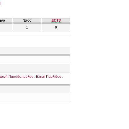
T
ηνο
Έτος
ECTS
1
9
πρινή Παπαδοπούλου
Ελένη Παυλίδου