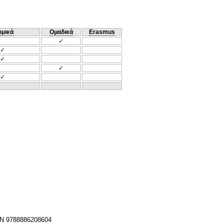
ομικά
Ομαδικά
Erasmus
✓
✓
✓
✓
✓
SBN 9788886208604