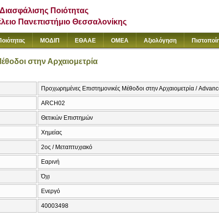
Διασφάλισης Ποιότητας
έλειο Πανεπιστήμιο Θεσσαλονίκης
Ποιότητας
ΜΟΔΙΠ
ΕΘΑΑΕ
ΟΜΕΑ
Αξιολόγηση
Πιστοποί
έθοδοι στην Αρχαιομετρία
Προχωρημένες Επιστημονικές Μέθοδοι στην Αρχαιομετρία / Advance
ARCH02
Θετικών Επιστημών
Χημείας
2ος / Μεταπτυχιακό
Εαρινή
Όχι
Ενεργό
40003498