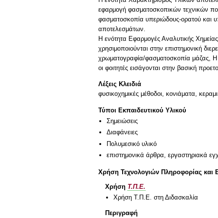
εφαρμογή φασματοσκοπικών τεχνικών που 
φασματοσκοπία υπεριώδους-ορατού και υ
αποτελεσμάτων.
Η ενότητα Εφαρμογές Αναλυτικής Χημεία
χρησιμοποιούνται στην επιστημονική διε
χρωματογραφία/φασματοσκοπία μάζας, Η ε
οι φοιτητές εισάγονται στην βασική προετ
Λέξεις Κλειδιά
φυσικοχημικές μέθοδοι, κονιάματα, κεραμ
Τύποι Εκπαιδευτικού Υλικού
Σημειώσεις
Διαφάνειες
Πολυμεσικό υλικό
επιστημονικά άρθρα, εργαστηριακά εγχ
Χρήση Τεχνολογιών Πληροφορίας και 
Χρήση
Τ.Π.Ε.
Χρήση Τ.Π.Ε. στη Διδασκαλία
Περιγραφή