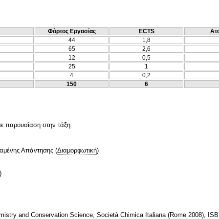
Φόρτος Εργασίας
ECTS
Ατ
44
1,8
65
2,6
12
0,5
25
1
4
0,2
150
6
 με παρουσίαση στην τάξη
ταμένης Απάντησης
(
Διαμορφωτική
)
)
hemistry and Conservation Science, Società Chimica Italiana (Rome 2008), I