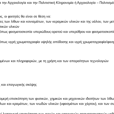
την Αρχαιολογία και την Πολιτιστική Κληρονομία ή Αρχαιολογία – Πολιτισμός
 οι φοιτητές θα είναι σε θέση να:
τητες των λίθων και κονιαμάτων, των κεραμικών υλικών και της υάλου, των
ετικών υλικών
 όπως φασματοσκοπία υπεριώδους-ορατού και υπερύθρου και φασματοσκοπία
όπως υγρή χρωματογραφία υψηλής απόδοσης και υγρή χρωματογραφία/φασμα
μένων και πληροφοριών, με τη χρήση και των απαραίτητων τεχνολογιών
ν
ς και επαγωγικής σκέψης
πτομερή επισκόπηση των φυσικών, χημικών και μηχανικών ιδιοτήτων των λίθ
λλων και κραμάτων, των ινωδών υλικών (υφασμάτων και χάρτου), και των σ
εί λεπτομερή επισκόπηση των αρχών και εφαρμογών φασματοσκοπικών μεθόδ