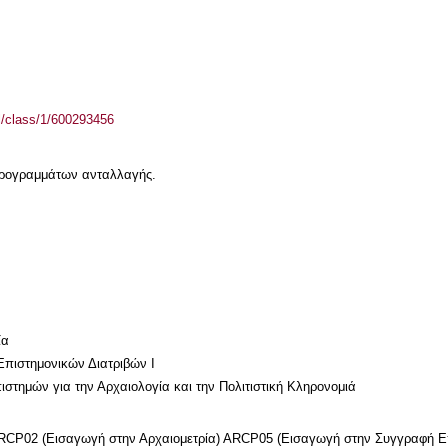
el/class/1/600293456
 προγραμμάτων ανταλλαγής.
ία
πιστημονικών Διατριβών Ι
τημών για την Αρχαιολογία και την Πολιτιστική Κληρονομιά
ARCP02 (Εισαγωγή στην Αρχαιομετρία) ARCP05 (Εισαγωγή στην Συγγραφή Ε