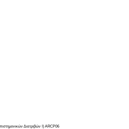
πιστημονικών Διατριβών I) ARCP06