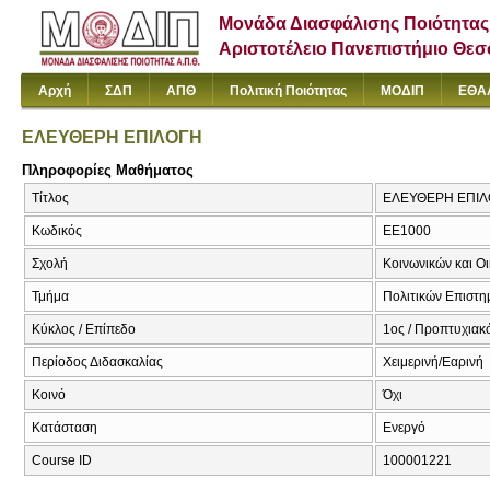
Μονάδα Διασφάλισης Ποιότητας
Αριστοτέλειο Πανεπιστήμιο Θε
Αρχή
ΣΔΠ
ΑΠΘ
Πολιτική Ποιότητας
ΜΟΔΙΠ
ΕΘΑ
ΕΛΕΥΘΕΡΗ ΕΠΙΛΟΓΗ
Πληροφορίες Μαθήματος
Τίτλος
ΕΛΕΥΘΕΡΗ ΕΠΙΛΟΓ
Κωδικός
ΕΕ1000
Σχολή
Κοινωνικών και Ο
Τμήμα
Πολιτικών Επιστ
Κύκλος / Επίπεδο
1ος / Προπτυχιακ
Περίοδος Διδασκαλίας
Χειμερινή/Εαρινή
Κοινό
Όχι
Κατάσταση
Ενεργό
Course ID
100001221