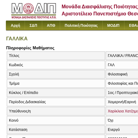
Μονάδα Διασφάλισης Ποιότητας
Αριστοτέλειο Πανεπιστήμιο Θε
Αρχή
ΣΔΠ
ΑΠΘ
Πολιτική Ποιότητας
ΜΟΔΙΠ
ΕΘΑ
ΓΑΛΛΙΚΑ
Πληροφορίες Μαθήματος
Τίτλος
ΓΑΛΛΙΚΑ / FRA
Κωδικός
ΓΑΛ
Σχολή
Φιλοσοφική
Τμήμα
Φιλοσοφίας και Π
Κύκλος / Επίπεδο
1ος / Προπτυχιακ
Περίοδος Διδασκαλίας
Χειμερινή/Εαρινή
Υπεύθυνος/η
Χαρίκλεια Χατζημ
Κοινό
Όχι
Κατάσταση
Ενεργό