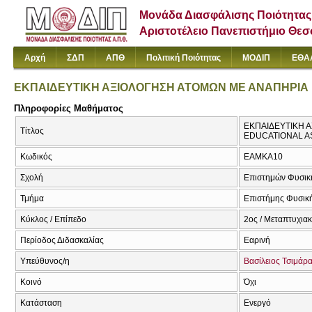
Μονάδα Διασφάλισης Ποιότητας
Αριστοτέλειο Πανεπιστήμιο Θε
Αρχή
ΣΔΠ
ΑΠΘ
Πολιτική Ποιότητας
ΜΟΔΙΠ
ΕΘΑ
ΕΚΠΑΙΔΕΥΤΙΚΗ ΑΞΙΟΛΟΓΗΣΗ ΑΤΟΜΩΝ ΜΕ ΑΝΑΠΗΡΙΑ Η
Πληροφορίες Μαθήματος
ΕΚΠΑΙΔΕΥΤΙΚΗ Α
Τίτλος
EDUCATIONAL A
Κωδικός
ΕΑΜΚΑ10
Σχολή
Επιστημών Φυσική
Τμήμα
Επιστήμης Φυσική
Κύκλος / Επίπεδο
2ος / Μεταπτυχια
Περίοδος Διδασκαλίας
Εαρινή
Υπεύθυνος/η
Βασίλειος Τσιμάρ
Κοινό
Όχι
Κατάσταση
Ενεργό