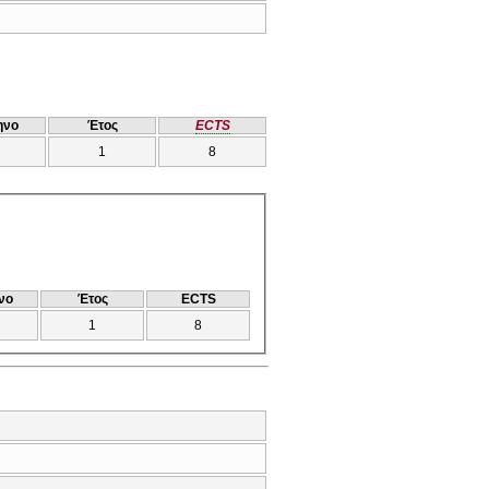
ηνο
Έτος
ECTS
1
8
νο
Έτος
ECTS
1
8