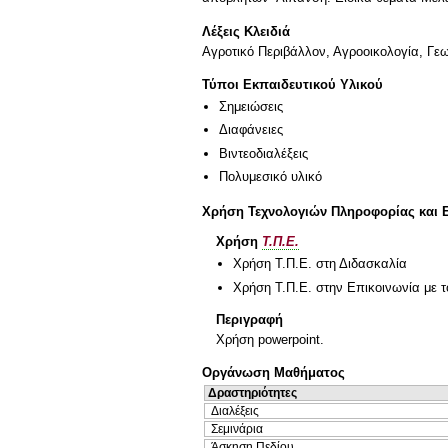
Λέξεις Κλειδιά
Αγροτικό Περιβάλλον, Αγρoοικολογία, Γε
Τύποι Εκπαιδευτικού Υλικού
Σημειώσεις
Διαφάνειες
Βιντεοδιαλέξεις
Πολυμεσικό υλικό
Χρήση Τεχνολογιών Πληροφορίας και 
Χρήση
Τ.Π.Ε.
Χρήση Τ.Π.Ε. στη Διδασκαλία
Χρήση Τ.Π.Ε. στην Επικοινωνία με τ
Περιγραφή
Χρήση powerpoint.
Οργάνωση Μαθήματος
Δραστηριότητες
Διαλέξεις
Σεμινάρια
Άσκηση Πεδίου