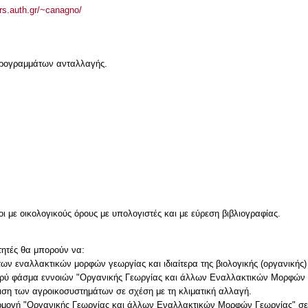
ers.auth.gr/~canagno/
 προγραμμάτων ανταλλαγής.
νοι με οικολογικούς όρους με υπολογιστές και με εύρεση βιβλιογραφίας.
τητές θα μπορούν να:
των εναλλακτικών μορφών γεωργίας και ιδιαίτερα της βιολογικής (οργανικής)
υρύ φάσμα εννοιών "Οργανικής Γεωργίας και άλλων Εναλλακτικών Μορφών Γ
ίριση των αγροικοσυστημάτων σε σχέση με τη κλιματική αλλαγή.
αρμογή "Οργανικής Γεωργίας και άλλων Εναλλακτικών Μορφών Γεωργίας" σε 