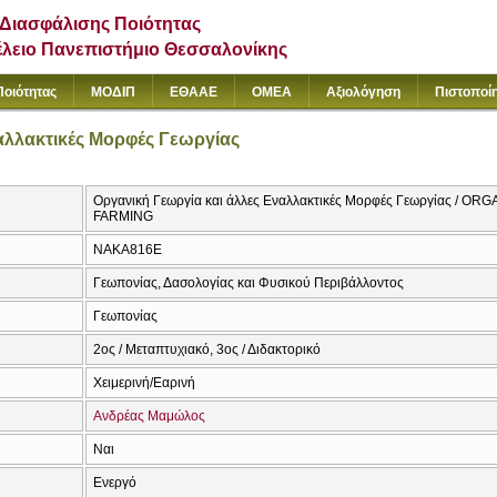
Διασφάλισης Ποιότητας
έλειο Πανεπιστήμιο Θεσσαλονίκης
Ποιότητας
ΜΟΔΙΠ
ΕΘΑΑΕ
ΟΜΕΑ
Αξιολόγηση
Πιστοποί
αλλακτικές Μορφές Γεωργίας
Οργανική Γεωργία και άλλες Εναλλακτικές Μορφές Γεωργίας /
FARMING
ΝAKA816E
Γεωπονίας, Δασολογίας και Φυσικού Περιβάλλοντος
Γεωπονίας
2ος / Μεταπτυχιακό, 3ος / Διδακτορικό
Χειμερινή/Εαρινή
Ανδρέας Μαμώλος
Ναι
Ενεργό