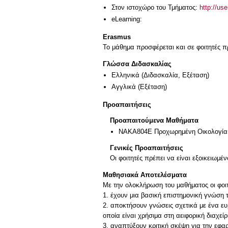
Στον ιστοχώρο του Τμήματος:
http://us
eLearning:
Erasmus
Το μάθημα προσφέρεται και σε φοιτητές
Γλώσσα Διδασκαλίας
Ελληνικά
(Διδασκαλία, Εξέταση)
Αγγλικά
(Εξέταση)
Προαπαιτήσεις
Προαπαιτούμενα Μαθήματα
ΝAKA804E Προχωρημένη Οικολογία
Γενικές Προαπαιτήσεις
Οι φοιτητές πρέπει να είναι εξοικειωμέ
Μαθησιακά Αποτελέσματα
Με την ολοκλήρωση του μαθήματος οι φοι
1. έχουν μια βασική επιστημονική γνώση 
2. αποκτήσουν γνώσεις σχετικά με ένα ε
οποία είναι χρήσιμα στη αειφορική διαχε
3. αναπτύξουν κριτική σκέψη για την εφ