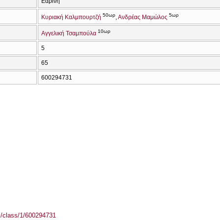
Εαρινή
50ωρ
5ωρ
Κυριακή Καλμπουρτζή
Ανδρέας Μαμώλος
10ωρ
Αγγελική Τσαμπούλα
5
65
600294731
el/class/1/600294731