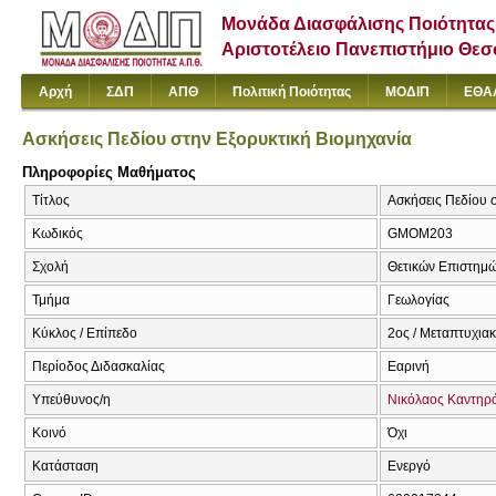
Μονάδα Διασφάλισης Ποιότητας
Αριστοτέλειο Πανεπιστήμιο Θε
Αρχή
ΣΔΠ
ΑΠΘ
Πολιτική Ποιότητας
ΜΟΔΙΠ
ΕΘΑ
Ασκήσεις Πεδίου στην Εξορυκτική Βιομηχανία
Πληροφορίες Μαθήματος
Τίτλος
Ασκήσεις Πεδίου σ
Κωδικός
GMOM203
Σχολή
Θετικών Επιστημ
Τμήμα
Γεωλογίας
Κύκλος / Επίπεδο
2ος / Μεταπτυχια
Περίοδος Διδασκαλίας
Εαρινή
Υπεύθυνος/η
Νικόλαος Καντηρ
Κοινό
Όχι
Κατάσταση
Ενεργό