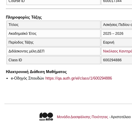
Course ID
600017344
Πληροφορίες Τάξης
Τίτλος
Ασκήσεις Πεδίου 
Ακαδημαϊκό Έτος
2025 – 2026
Περίοδος Τάξης
Εαρινή
Διδάσκοντες μέλη ΔΕΠ
Νικόλαος Καντηρ
Class ID
600294886
Ηλεκτρονική Διάθεση Μαθήματος
e-Οδηγός Σπουδών
https://qa.auth.gr/el/class/1/600294886
Μονάδα Διασφάλισης Ποιότητας
- Αριστοτέλει