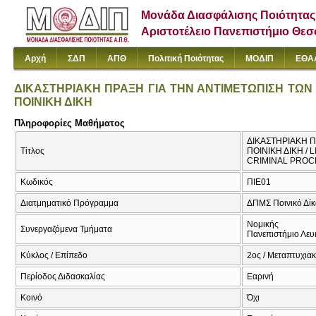
Μονάδα Διασφάλισης Ποιότητας
Αριστοτέλειο Πανεπιστήμιο Θε
Αρχή
ΣΔΠ
ΑΠΘ
Πολιτική Ποιότητας
ΜΟΔΙΠ
ΕΘΑ
ΔΙΚΑΣΤΗΡΙΑΚΗ ΠΡΑΞΗ ΓΙΑ ΤΗΝ ΑΝΤΙΜΕΤΩΠΙΣΗ ΤΩΝ
ΠΟΙΝΙΚΗ ΔΙΚΗ
Πληροφορίες Μαθήματος
ΔΙΚΑΣΤΗΡΙΑΚΗ 
Τίτλος
ΠΟΙΝΙΚΗ ΔΙΚΗ /
CRIMINAL PROC
Κωδικός
ΠΙΕ01
Διατμηματικό Πρόγραμμα
ΔΠΜΣ Ποινικό Δίκ
Νομικής
Συνεργαζόμενα Τμήματα
Πανεπιστήμιο Λευ
Κύκλος / Επίπεδο
2ος / Μεταπτυχια
Περίοδος Διδασκαλίας
Εαρινή
Κοινό
Όχι