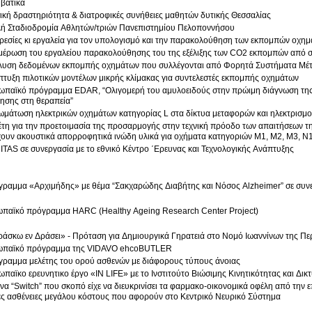
βατικά
κή δραστηριότητα & διατροφικές συνήθειες μαθητών δυτικής Θεσσαλίας
λή Σταδιοδρομία Αθλητών/τριών Πανεπιστημίου Πελοποννήσου
εσίες κι εργαλεία για τον υπολογισμό και την παρακολούθηση των εκπομπών οχη
μέρωση του εργαλείου παρακολούθησης του της εξέλιξης των CO2 εκπομπών από σ
λυση δεδομένων εκπομπής οχημάτων που συλλέγονται από Φορητά Συστήματα Μ
τυξη πιλοτικών μοντέλων μικρής κλίμακας για συντελεστές εκπομπής οχημάτων
κό πρόγραμμα EDAR, “Ολιγομερή του αμυλοειδούς στην πρώιμη διάγνωση της Νόσου Alzheimer και ως δείκτης
απάντησης στη θεραπεία”
μάτωση ηλεκτρικών οχημάτων κατηγορίας L στα δίκτυα μεταφορών και ηλεκτρισμ
τη για την προετοιμασία της προσαρμογής στην τεχνική πρόοδο των απαιτήσεων τ
χουν ακουστικά απορροφητικά ινώδη υλικά για οχήματα κατηγοριών M1, M2, M3, N1
TAS σε συνεργασία με το εθνικό Κέντρο ΄Ερευνας και Τεχνολογικής Ανάπτυξης
ραμμα «Αρχιμήδης» με θέμα “Σακχαρώδης Διαβήτης και Νόσος Alzheimer” σε συνε
ωπαϊκό πρόγραμμα HARC (Healthy Ageing Research Center Project)
άσκω εν Δράσει» - Πρόταση για Δημιουργικά Γηρατειά στο Νομό Ιωαννίνων της Πε
ωπαϊκό πρόγραμμα της VIDAVO ehcoBUTLER
γραμμα μελέτης του ορού ασθενών με διάφορους τύπους άνοιας
παϊκο ερευνητικο έργο «IN LIFE» με το Ινστιτούτο Βιώσιμης Κινητικότητας και Δ
να “Switch” που σκοπό είχε να διευκρινίσει τα φαρμακο-οικονομικά οφέλη από την
ες ασθένειες μεγάλου κόστους που αφορούν στο Κεντρικό Νευρικό Σύστημα