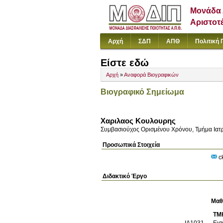
Μονάδα 
Αριστοτ
Αρχή
ΣΔΠ
ΑΠΘ
Πολιτική 
Είστε εδώ
Αρχή
»
Αναφορά Βιογραφικών
Βιογραφικό Σημείωμα
Χαριλαος Κουλουρης
Συμβασιούχος Ορισμένου Χρόνου, Τμήμα Ιατ
Προσωπικά Στοιχεία
c
Διδακτικό Έργο
Μαθ
ΤΜ
ΙΑ1031