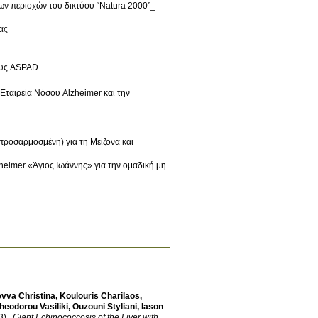
ων περιοχών του δικτύου “Natura 2000”_
ας
ους ASPAD
Εταιρεία Νόσου Alzheimer και την
προσαρμοσμένη) για τη Μείζονα και
imer «Άγιος Ιωάννης» για την ομαδική μη
vva Christina
,
Koulouris Charilaos
,
heodorou Vasiliki
,
Ouzouni Styliani
,
Iason
3)
.
Giant Echinococcosis of the Liver with