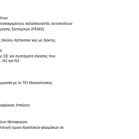
μάτων
υγκεκριμένους κατασκευαστές αυτοκινήτων
έτρησης Εκπομπών (PEMS)
ού
ης ΕΕ για συστήματα σίγασης που
, N2 και N3
ργασία με το ΤΕΙ Θεσσαλονίκης
ριφέρειας Ηπείρου
ικτύων Μεταφορών
 επιλογή ομοιο-δραστικών φαρμάκων σε