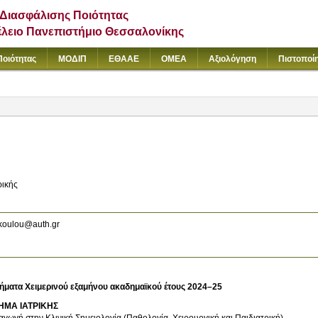
Διασφάλισης Ποιότητας
έλειο Πανεπιστήμιο Θεσσαλονίκης
Ποιότητας
ΜΟΔΙΠ
ΕΘΑΑΕ
ΟΜΕΑ
Αξιολόγηση
Πιστοποί
ρικής
koulou@auth.gr
ήματα Χειμερινού εξαμήνου ακαδημαϊκού έτους 2024–25
ΗΜΑ ΙΑΤΡΙΚΗΣ
Εισαγωγή στην Κλινική Σημειολογία (Παθολογία, Χειρουργική και Παιδιατρική)