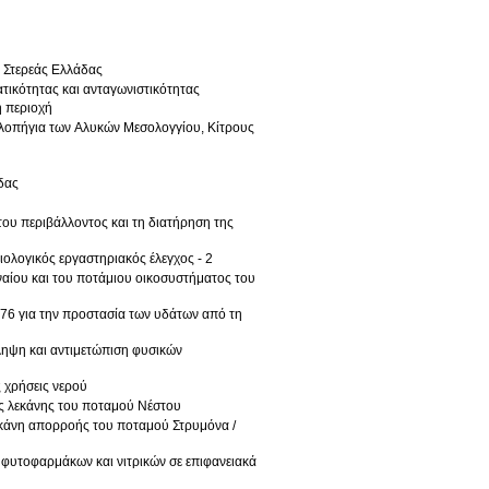
 Στερεάς Ελλάδας
τικότητας και ανταγωνιστικότητας
ή περιοχή
λοπήγια των Αλυκών Μεσολογγίου, Κίτρους
δας
ου περιβάλλοντος και τη διατήρηση της
ολογικός εργαστηριακός έλεγχος - 2
ναίου και του ποτάμιου οικοσυστήματος του
76 για την προστασία των υδάτων από τη
ληψη και αντιμετώπιση φυσικών
 χρήσεις νερού
ς λεκάνης του ποταμού Νέστου
εκάνη απορροής του ποταμού Στρυμόνα /
φυτοφαρμάκων και νιτρικών σε επιφανειακά