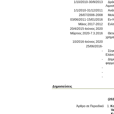
1/10/2010-30/9/2013
Δράσ
Λιμνο
1/1/2010-31/12/2011
Ανάπ
26/07/2006-2008
Μελέ
03/06/2011-15/01/2016
Εν-
Μάιος 2017-2012
Ενί
20/4/2015-Ιούνιος 2020
Μάρτιος 2020-7.3.2016
Θετι
χρημ
10/2016-Ιούνιος 2020
25/06/2016-
-
Σύγκ
Ελάσσ
-
Δημ
φαρμα
-
-
-
Δημοσιεύσεις
(202
Ko
Άρθρο σε Περιοδικό
V
K