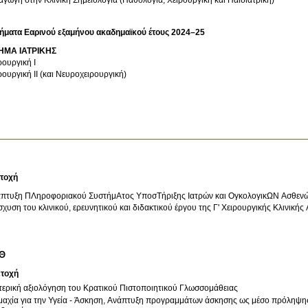
ήματα Εαρινού εξαμήνου ακαδημαϊκού έτους 2024–25
ΗΜΑ ΙΑΤΡΙΚΗΣ
ρουργική I
ρουργική II (και Νευροχειρουργική)
τοχή
πτυξη ΠΛηροφοριακού ΣυστήμΑτος ΥποσΤήριξης Ιατρών και ΟγκολογικΩΝ Ασθεν
σχυση του κλινικού, ερευνητικού και διδακτικού έργου της Γ' Χειρουργικής Κλινικής 
ΠΘ
ετοχή
ερική αξιολόγηση του Κρατικού Πιστοποιητικού Γλωσσομάθειας
μαχία για την Υγεία - Άσκηση, Ανάπτυξη προγραμμάτων άσκησης ως μέσο πρόληψη