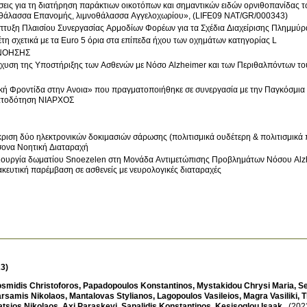
εις για τη διατήρηση παράκτιων οικοτόπων και σημαντικών ειδών ορνιθοπανίδας τ
θάλασσα Επανομής, λιμνοθάλασσα Αγγελοχωρίου», (LIFE09 NAT/GR/000343)
τυξη Πλαισίου Συνεργασίας Αρμοδίων Φορέων για τα Σχέδια Διαχείρισης Πλημμύρ
τη σχετικά με τα Euro 5 όρια στα επίπεδα ήχου των οχημάτων κατηγορίας L
ΝΟΗΣΗΣ
σχυση της Υποστήριξης των Ασθενών με Νόσο Alzheimer και των Περιθαλπόντων τ
κή Φροντίδα στην Ανοια» που πραγματοποιήθηκε σε συνεργασία με την Παγκόσμια 
ατοδότηση ΝΙΑΡΧΟΣ
ριση δύο ηλεκτρονικών δοκιμασιών σάρωσης (πολιτισμικά ουδέτερη & πολιτισμικά 
ονα Νοητική Διαταραχή
ιουργία δωματίου Snoezelen στη Μονάδα Αντιμετώπισης Προβλημάτων Νόσου Alzhe
κευτική παρέμβαση σε ασθενείς με νευρολογικές διαταραχές
3)
smidis Christoforos
,
Papadopoulos Konstantinos
,
Mystakidou Chrysi Maria
,
Se
arsamis Nikolaos
,
Mantalovas Stylianos
,
Lagopoulos Vasileios
,
Magra Vasiliki
,
T
atsios Nikolaos
,
Axi Paraskevi
,
Sapalidis Konstantinos
,
Kesisoglou Isaak
.
(202