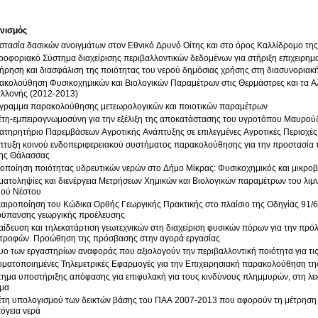
νισμός
τασία δασικών ανοιγμάτων στον Εθνικό Δρυνό Οίτης και στο όρος Καλλίδρομο της
οφοριακό Σύστημα διαχείρισης περιβαλλοντικών δεδομένων για στήριξη επιχειρημα
ήρηση και διασφάλιση της ποιότητας του νερού δημόσιας χρήσης στη διασυνοριακ
ακολούθηση Φυσικοχημικών και Βιολογικών Παραμέτρων στις Θερμάστρες και τα Α
αλλονής (2012-2013)
γραμμα παρακολούθησης μετεωρολογικών και ποιοτικών παραμέτρων
έτη-εμπειρογνωμοσύνη για την εξέλιξη της αποκατάστασης του υγροτόπου Μαυρού
τηρητήριο Παρεμβάσεων Αγροτικής Ανάπτυξης σε επιλεγμένες Αγροτικές Περιοχές
τυξη κοινού ενδοπεριφερειακού συστήματος παρακολούθησης για την προστασία τ
ης Θάλασσας
οποίηση ποιότητας υδρευτικών νερών στο Δήμο Μίκρας: Φυσικοχημικός και μικροβι
ματοληψίες και διενέργεια Μετρήσεων Χημικών και Βιολογικών παραμέτρων του λιμ
ού Νέστου
αιροποίηση του Κώδικα Ορθής Γεωργικής Πρακτικής στο πλαίσιο της Οδηγίας 91/6
ρύπανσης γεωργικής προέλευσης
ίδευση και τηλεκατάρτιση γεωτεχνικών στη διαχείριση φυσικών πόρων για την πρό
τροφών. Προώθηση της πρόσβασης στην αγορά εργασίας
υο των εργαστηρίων αναφοράς που αξιολογούν την περιβαλλοντική ποιότητα για τις
ματοποιημένες Τηλεμετρικές Εφαρμογές για την Επιχειρησιακή παρακολούθηση τη
ημα υποστήριξης απόφασης για επιφυλακή για τους κινδύνους πλημμυρών, στη λ
μα
τη υπολογισμού των δεικτών βάσης του ΠΑΑ 2007-2013 που αφορούν τη μέτρηση 
πόγεια νερά