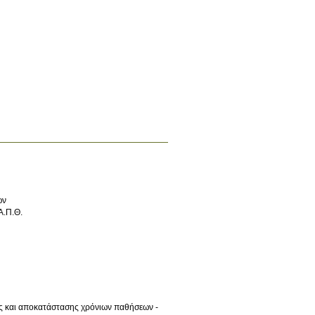
ών
Α.Π.Θ.
ς και αποκατάστασης χρόνιων παθήσεων -