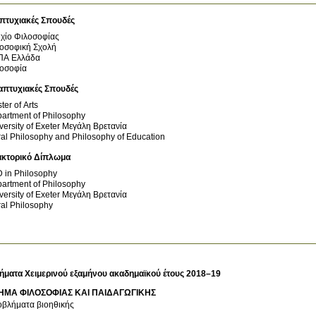
πτυχιακές Σπουδές
χίο Φιλοσοφίας
οσοφική Σχολή
ΠΑ
Ελλάδα
οσοφία
απτυχιακές Σπουδές
ter of Arts
artment of Philosophy
versity of Exeter
Μεγάλη Βρετανία
al Philosophy and Philosophy of Education
ακτορικό Δίπλωμα
 in Philosophy
artment of Philosophy
versity of Exeter
Μεγάλη Βρετανία
al Philosophy
ήματα Χειμερινού εξαμήνου ακαδημαϊκού έτους 2018–19
ΗΜΑ ΦΙΛΟΣΟΦΙΑΣ ΚΑΙ ΠΑΙΔΑΓΩΓΙΚΗΣ
βλήματα βιοηθικής