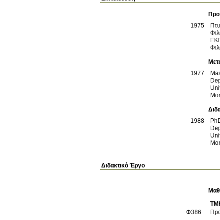
Προ
1975
Πτυ
Φιλ
ΕΚ
Φιλ
Μετ
1977
Mas
Dep
Uni
Mor
Διδ
1988
PhD
Dep
Uni
Mor
Διδακτικό Έργο
Μαθ
ΤΜ
Φ386
Προ