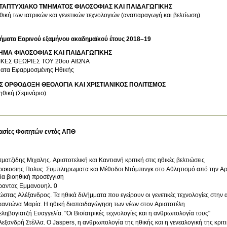
ΤΑΠΤΥΧΙΑΚΟ ΤΜΗΜΑΤΟΣ ΦΙΛΟΣΟΦΙΑΣ ΚΑΙ ΠΑΙΔΑΓΩΓΙΚΗΣ
θική των ιατρικών και γενετικών τεχνολογιών (αναπαραγωγή και βελτίωση)
ήματα Εαρινού εξαμήνου ακαδημαϊκού έτους 2018–19
ΗΜΑ ΦΙΛΟΣΟΦΙΑΣ ΚΑΙ ΠΑΙΔΑΓΩΓΙΚΗΣ
ΙΚΕΣ ΘΕΩΡΙΕΣ ΤΟΥ 20ου ΑΙΩΝΑ
ατα Εφαρμοσμένης Ηθικής
Σ ΟΡΘΟΔΟΞΗ ΘΕΟΛΟΓΙΑ ΚΑΙ ΧΡΙΣΤΙΑΝΙΚΟΣ ΠΟΛΙΤΙΣΜΟΣ
ηθική (Σεμινάριο).
ασίες Φοιτητών εντός ΑΠΘ
Ατματζιδης Μιχαλης. Αριστοτελική και Καντιανή κριτική στις ηθικές βελτιώσεις
ρακοσιης Πολυς. Συμπληρωματα και Μέθοδοι Ντόμπινγκ στο Αθλητισμό από την Αρχ
ία βιοηθική προσέγγιση
ραντας Εμμανουηλ. 0
ώστας Αλέξανδρος. Τα ηθικά διλήμματα που εγείρουν οι γενετικές τεχνολογίες στην 
καντώνα Μαρία. Η ηθική διαπαιδαγώγηση των νέων στον Αριστοτέλη
εληβογιατζή Ευαγγελία. "Οι Βιοϊατρικές τεχνολογίες και η ανθρωπολογία τους"
Αλεξανδρή Στέλλα. Ο Jaspers, η ανθρωπολογία της ηθικής και η γενεαλογική της κρι