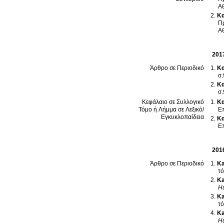
Α
Κα
Πρ
Α
201
Κα
Άρθρο σε Περιοδικό
σ
Κα
σ
Κα
Κεφάλαιο σε Συλλογικό
Επ
Τόμο ή Λήμμα σε Λεξικό/
Εγκυκλοπαίδεια
Κα
Επ
201
Ka
Άρθρο σε Περιοδικό
Ka
Hu
Ka
Ka
Hu