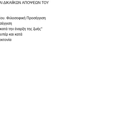
ΑΙ ΔΙΚΑΙΪΚΩΝ ΑΠΟΨΕΩΝ ΤΟΥ
αίου. Φιλοσοφική Προσέγγιση
σέγγιση
ή: Ηθικά διλήμματα κατά την έναρξη της ζωής"
υπέρ και κατά
οκτονία