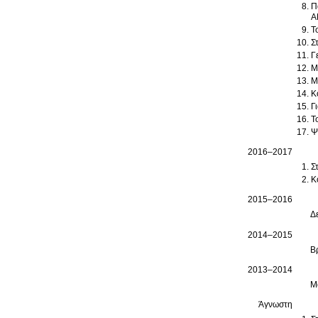
Π
Α
Τ
Σ
Γ
Μ
Κ
Γ
Τ
Ψ
2016–2017
Κ
2015–2016
Δ
2014–2015
Β
2013–2014
Μ
Άγνωστη