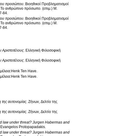
ή του προσώπου
.
Βιοηθικοί Προβληματισμοί
τος-Το ανθρώπινο πρόσωπο
.
(επιμ.) Μ.
7-84
.
ή του προσώπου
.
Βιοηθικοί Προβληματισμοί
τος-Το ανθρώπινο πρόσωπο
.
(επιμ.) Μ.
7-84
.
ον Αριστοτέλους
.
Ελληνική Φιλοσοφική
ον Αριστοτέλους
.
Ελληνική Φιλοσοφική
μέλεια:Henk Ten Have
.
μέλεια:Henk Ten Have
.
η της αυτονομίας
.
Ζήνων, Δελτίο της
η της αυτονομίας
.
Ζήνων, Δελτίο της
 and law under threat? Jurgen Habermas and
d Evangelos Protopapadakis
.
 and law under threat? Jurgen Habermas and