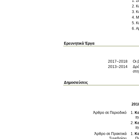
Σ
Κ
Κ
Μ
Κ
Α
Ερευνητικά Έργα
2017–2018
Οι 
2013–2014
Δρά
στη
Δημοσιεύσεις
201
Κα
Άρθρο σε Περιοδικό
τη
Κα
τη
Κα
Άρθρο σε Πρακτικά
Πρ
Συνεδρίου