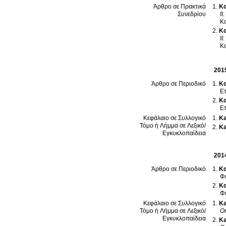
Κα
Άρθρο σε Πρακτικά
II
Συνεδρίου
Κ
Κα
II
Κ
201
Κα
Άρθρο σε Περιοδικό
Ετ
Κα
Ετ
Ka
Κεφάλαιο σε Συλλογικό
Τόμο ή Λήμμα σε Λεξικό/
Ka
Εγκυκλοπαίδεια
201
Κα
Άρθρο σε Περιοδικό
Φ
Κα
Φ
Ka
Κεφάλαιο σε Συλλογικό
On
Τόμο ή Λήμμα σε Λεξικό/
Εγκυκλοπαίδεια
Ka