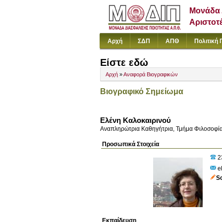
Μονάδα 
Αριστοτ
Αρχή
ΣΔΠ
ΑΠΘ
Πολιτική 
Είστε εδώ
Αρχή
»
Αναφορά Βιογραφικών
Βιογραφικό Σημείωμα
Ελένη Καλοκαιρινού
Αναπληρώτρια Καθηγήτρια, Τμήμα Φιλοσοφία
Προσωπικά Στοιχεία
2
ek
S
Εκπαίδευση