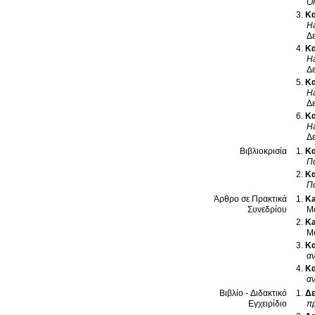
On
Κα
Ha
Δε
Κα
Ha
Δε
Κα
Ha
Δε
Κα
Ha
Δε
Κα
Βιβλιοκρισία
Π
Κα
Π
Ka
Άρθρο σε Πρακτικά
M
Συνεδρίου
Ka
M
Κα
α
Κα
α
Δε
Βιβλίο - Διδακτικό
πρ
Εγχειρίδιο