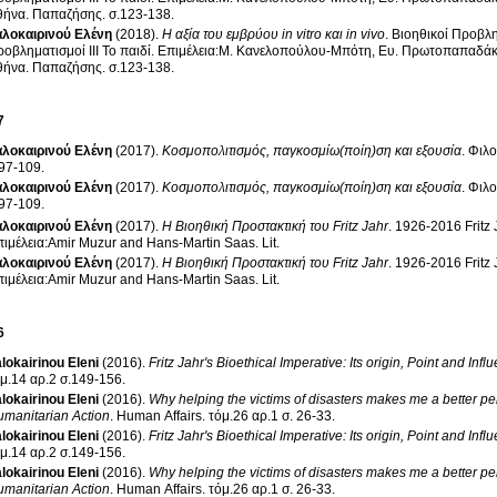
θήνα
.
Παπαζήσης
.
σ.123-138
.
λοκαιρινού Ελένη
(2018)
.
Η αξία του εμβρύου in vitro και in vivo
.
Βιοηθικοί Προβλημ
οβληματισμοί ΙΙΙ Το παιδί
.
Επιμέλεια:Μ. Κανελοπούλου-Μπότη, Ευ. Πρωτοπαπαδάκ
θήνα
.
Παπαζήσης
.
σ.123-138
.
7
λοκαιρινού Ελένη
(2017)
.
Κοσμοπολιτισμός, παγκοσμίω(ποίη)ση και εξουσία
.
Φιλο
.97-109
.
λοκαιρινού Ελένη
(2017)
.
Κοσμοπολιτισμός, παγκοσμίω(ποίη)ση και εξουσία
.
Φιλο
.97-109
.
λοκαιρινού Ελένη
(2017)
.
Η Βιοηθική Προστακτική του Fritz Jahr
.
1926-2016 Fritz 
ιμέλεια:Amir Muzur and Hans-Martin Saas
.
Lit
.
λοκαιρινού Ελένη
(2017)
.
Η Βιοηθική Προστακτική του Fritz Jahr
.
1926-2016 Fritz 
ιμέλεια:Amir Muzur and Hans-Martin Saas
.
Lit
.
6
lokairinou Eleni
(2016)
.
Fritz Jahr's Bioethical Imperative: Its origin, Point and Infl
τόμ.14 αρ.2 σ.149-156
.
lokairinou Eleni
(2016)
.
Why helping the victims of disasters makes me a better p
manitarian Action
.
Human Affairs
.
τόμ.26 αρ.1 σ. 26-33
.
lokairinou Eleni
(2016)
.
Fritz Jahr's Bioethical Imperative: Its origin, Point and Infl
τόμ.14 αρ.2 σ.149-156
.
lokairinou Eleni
(2016)
.
Why helping the victims of disasters makes me a better p
manitarian Action
.
Human Affairs
.
τόμ.26 αρ.1 σ. 26-33
.