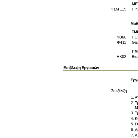
ΜΕ
ΦΣΜ 115
Η η
Μαθ
ΤΜ
Φ366
ΗΘ
Φ411
Θέμ
ΠΜ
ΗΚ02
Βιο
Επίβλεψη Εργασιών
Εργ
Σε εξέλιξη
Τ
Μ
Τ
Κ
Γ
Δ