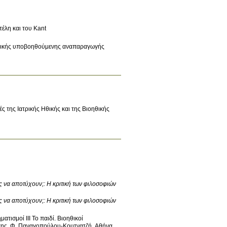
τέλη και του Kant
ιατρικής υποβοηθούμενης αναπαραγωγής
της Ιατρικής Ηθικής και της Βιοηθικής
ες να αποτύχουν;: Η κριτική των φιλοσοφιών
ες να αποτύχουν;: Η κριτική των φιλοσοφιών
ατισμοί ΙΙΙ Το παιδί
.
Βιοηθικοί
ης, Φ. Παναγοπούλου-Κουτνατζή
.
Αθήνα
.