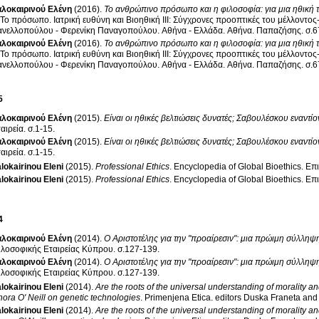
λοκαιρινού Ελένη
(2016)
.
Το ανθρώπινο πρόσωπο και η φιλοσοφία: για μια ηθικ
: Το πρόσωπο
.
Ιατρική ευθύνη και Βιοηθική ΙΙΙ: Σύγχρονες προοπτικές του μέλλον
ανελλοπούλου - Φερενίκη Παναγοπούλου
.
Αθήνα - Ελλάδα
.
Αθήνα
.
Παπαζήσης
.
σ.6
λοκαιρινού Ελένη
(2016)
.
Το ανθρώπινο πρόσωπο και η φιλοσοφία: για μια ηθικ
: Το πρόσωπο
.
Ιατρική ευθύνη και Βιοηθική ΙΙΙ: Σύγχρονες προοπτικές του μέλλον
ανελλοπούλου - Φερενίκη Παναγοπούλου
.
Αθήνα - Ελλάδα
.
Αθήνα
.
Παπαζήσης
.
σ.6
5
λοκαιρινού Ελένη
(2015)
.
Είναι οι ηθικές βελτιώσεις δυνατές; Σαβουλέσκου εναντί
αιρεία
.
σ.1-15
.
λοκαιρινού Ελένη
(2015)
.
Είναι οι ηθικές βελτιώσεις δυνατές; Σαβουλέσκου εναντί
αιρεία
.
σ.1-15
.
lokairinou Eleni
(2015)
.
Professional Ethics
.
Encyclopedia of Global Bioethics
.
Επι
lokairinou Eleni
(2015)
.
Professional Ethics
.
Encyclopedia of Global Bioethics
.
Επι
4
λοκαιρινού Ελένη
(2014)
.
Ο Αριστοτέλης για την "προαίρεσιν": μια πρώιμη σύλληψ
ιλοσοφικής Εταιρείας Κύπρου
.
σ.127-139
.
λοκαιρινού Ελένη
(2014)
.
Ο Αριστοτέλης για την "προαίρεσιν": μια πρώιμη σύλληψ
ιλοσοφικής Εταιρείας Κύπρου
.
σ.127-139
.
lokairinou Eleni
(2014)
.
Are the roots of the universal understanding of morality
ora O' Neill on genetic technologies
.
Primenjena Etica
.
editors Duska Franeta an
lokairinou Eleni
(2014)
.
Are the roots of the universal understanding of morality