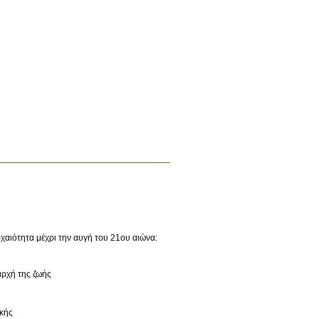
αιότητα μέχρι την αυγή του 21ου αιώνα:
αρχή της ζωής
τικής