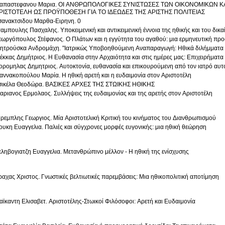
απαστεφανου Μαρια. ΟΙ ΑΝΘΡΩΠΟΛΟΓΙΚΕΣ ΣΥΝΙΣΤΩΣΕΣ ΤΩΝ ΟΙΚΟΝΟΜΙΚΩΝ Κ
ΡΙΣΤΟΤΕΛΗ ΩΣ ΠΡΟΫΠΟΘΕΣΗ ΓΙΑ ΤΟ ΙΔΕΩΔΕΣ ΤΗΣ ΑΡΙΣΤΗΣ ΠΟΛΙΤΕΙΑΣ
σανακτσιδου Μαρθα-Ειρηνη. 0
ταμπουλης Πασχαλης. Υποκειμενική και αντικειμενική έννοια της ηθικής και του δικ
εωργόπουλος Στέφανος. Ο Πλάτων και η εγγύτητα του αγαθού: μια ερμηνευτική προ
Μητρούσκα Ανδρομάχη. "Ιατρικώς Υποβοηθούμενη Αναπαραγωγ
έκκας Δημήτριος. Η Ευθανασία στην Αρχαιότητα και στις ημέρες μας: Επιχειρήματα 
ορομηλας Δημητριος. Αυτοκτονία, ευθανασία και επικουρούμενη από τον ιατρό αυτ
ιαννακοπούλου Μαρία. Η ηθική αρετή και η ευδαιμονία στον Αριστοτέλη
σικέλα Θεοδώρα. ΒΑΣΙΚΕΣ ΑΡΧΕΣ ΤΗΣ ΣΤΩΙΚΗΣ ΗΘΙΚΗΣ
αριανος Ερμολαος. Συλλήψεις της ευδαιμονίας και της αρετής στον Αριστοτέλη
Στρεμπλης Γεωργιος. Μία Αριστοτελική Κριτική του κινήματος του Διανθρωπισμού
ουκη Ευαγγελια. Παλιές και σύγχρονες μορφές ευγονικής: μια ηθική θεώρηση
εληβογιατζη Ευαγγελια. Μετανθρώπινο μέλλον - Η ηθική της ενίσχυσης
ραχας Χριστος. Γνωστικές βελτιωτικές παρεμβάσεις: Μια ηθικοπολιτική αποτίμηση
αϊκαντη Ελισαβετ. Αριστοτέλης-Στωικοί Φιλόσοφοι: Αρετή και Ευδαιμονία