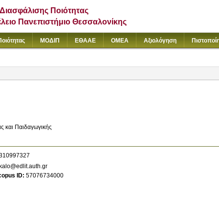
Διασφάλισης Ποιότητας
έλειο Πανεπιστήμιο Θεσσαλονίκης
Ποιότητας
ΜΟΔΙΠ
ΕΘΑΑΕ
ΟΜΕΑ
Αξιολόγηση
Πιστοποί
ς και Παιδαγωγικής
310997327
alo@edlit.auth.gr
copus ID
57076734000